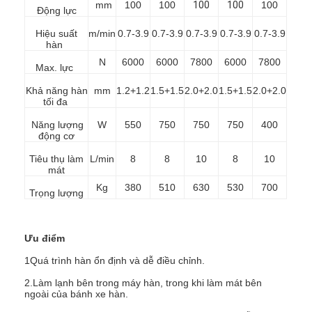
mm
100
100
100
100
100
Động lực
Hiệu suất
m/min
0.7-3.9
0.7-3.9
0.7-3.9
0.7-3.9
0.7-3.9
hàn
N
6000
6000
7800
6000
7800
Max. lực
Khả năng hàn
mm
1.2+1.2
1.5+1.5
2.0+2.0
1.5+1.5
2.0+2.0
tối đa
Năng lượng
W
550
750
750
750
400
động cơ
Tiêu thụ làm
L/min
8
8
10
8
10
mát
Kg
380
510
630
530
700
Trọng lượng
Nhà
Ưu điểm
1Quá trình hàn ổn định và dễ điều chỉnh.
Sản phẩm
2.Làm lạnh bên trong máy hàn, trong khi làm mát bên
ngoài của bánh xe hàn.
Về chúng tôi