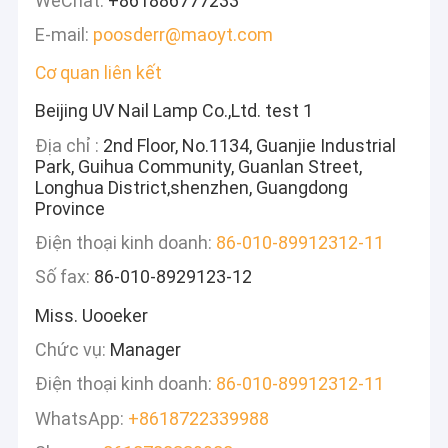
WeChat:
+861886777233
E-mail:
poosderr@maoyt.com
Cơ quan liên kết
Beijing UV Nail Lamp Co.,Ltd. test 1
Địa chỉ :
2nd Floor, No.1134, Guanjie Industrial
Park, Guihua Community, Guanlan Street,
Longhua District,shenzhen, Guangdong
Province
Điện thoại kinh doanh:
86-010-89912312-11
Số fax:
86-010-8929123-12
Miss. Uooeker
Chức vụ:
Manager
Điện thoại kinh doanh:
86-010-89912312-11
WhatsApp:
+8618722339988