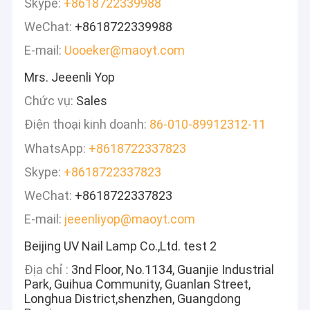
Skype:
+8618722339988
WeChat:
+8618722339988
E-mail:
Uooeker@maoyt.com
Mrs. Jeeenli Yop
Chức vụ:
Sales
Điện thoại kinh doanh:
86-010-89912312-11
WhatsApp:
+8618722337823
Skype:
+8618722337823
WeChat:
+8618722337823
E-mail:
jeeenliyop@maoyt.com
Beijing UV Nail Lamp Co.,Ltd. test 2
Địa chỉ :
3nd Floor, No.1134, Guanjie Industrial
Park, Guihua Community, Guanlan Street,
Longhua District,shenzhen, Guangdong