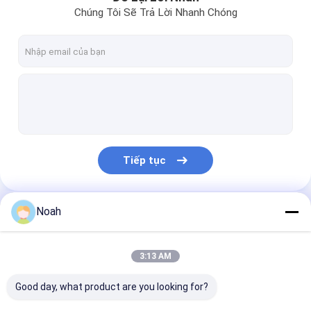
Chúng Tôi Sẽ Trả Lời Nhanh Chóng
Tiếp tục
Noah
Danh Mục Của Chúng Tôi
3:13 AM
Good day, what product are you looking for?