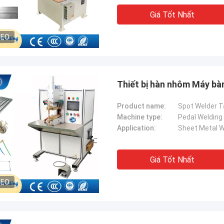
Giá Tốt Nhất
DEO
Thiết bị hàn nhôm Máy bà
Product name:
Spot Welder T
Machine type:
Pedal Welding
Application:
Sheet Metal W
Giá Tốt Nhất
DEO