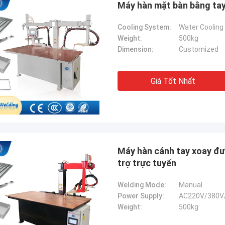
Máy hàn mặt bàn bằng tay
Cooling System:
Water Cooling
Weight:
500kg
Dimension:
Customized
Giá Tốt Nhất
Máy hàn cánh tay xoay đư
tom
Kris Czurczak 
trợ trực tuyến
ẩm này được một người bạn giới
Hãy tự do mở rộng từng 
Sau khi mua, tôi thấy rằng chất
chi tiết hơn về công ty 
Welding Mode:
Manual
rất tốt, bề mặt mịn màng, không có
cần một ví dụ cụ thể hơn
Power Supply:
AC220V/380V
ơn, và nó mạnh mẽ và bền. Nó đáng
thêm, hãy cho tôi biết!
Weight:
500kg
a.