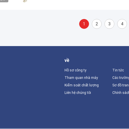
1
2
3
4
về
Hồ sơ công ty
Tin tức
Tham quan nhà máy
Các trườn
Kiểm soát chất lượng
Sơ đồ tra
Liên hệ chúng tôi
Chính sác