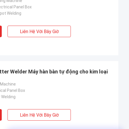
ing Machine
ectrical Panel Box
pot Welding
Liên Hệ Với Bây Giờ
ter Welder Máy hàn bàn tự động cho kim loại
 Machine
ical Panel Box
y Welding
Liên Hệ Với Bây Giờ