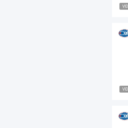
VI
VI