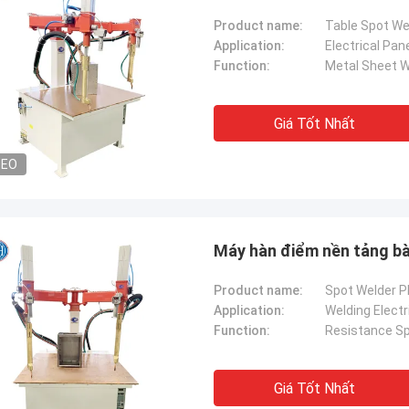
Product name:
Table Spot We
Application:
Electrical Pan
Function:
Metal Sheet W
Giá Tốt Nhất
DEO
Máy hàn điểm nền tảng bà
Product name:
Spot Welder P
Application:
Welding Electr
Function:
Resistance Sp
Giá Tốt Nhất