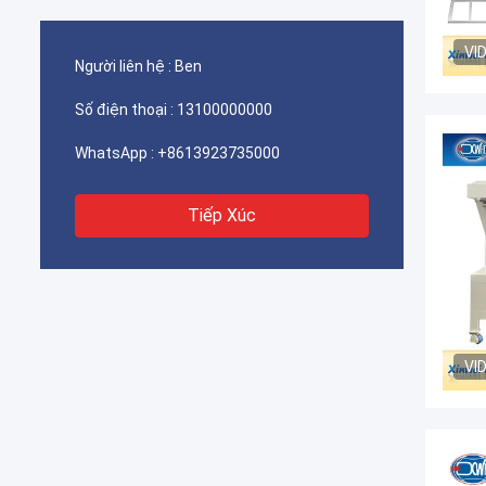
VI
Người liên hệ :
Ben
Số điện thoại :
13100000000
WhatsApp :
+8613923735000
Tiếp Xúc
VI