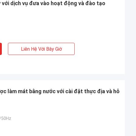
 với dịch vụ đưa vào hoạt động và đào tạo
Liên Hệ Với Bây Giờ
ợc làm mát bằng nước với cài đặt thực địa và hỗ
từ Ba Lan
phần với thông tin
của bạn. Nếu bạn
 hoặc tùy chỉnh
/50Hz