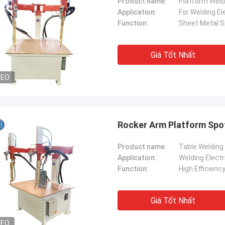
Product name:
Platform Weld
Application:
For Welding El
Function:
Sheet Metal S
Giá Tốt Nhất
DEO
Rocker Arm Platform Spot
Product name:
Table Welding
Application:
Welding Electr
Function:
High Efficienc
Giá Tốt Nhất
DEO