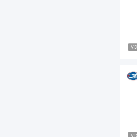
VI
VI