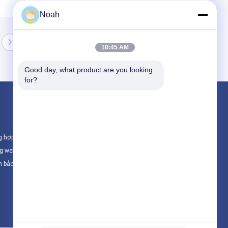
Noah
10:45 AM
Good day, what product are you looking 
for?
Sản phẩm
Máy hàn điểm di động
g hợp
Máy hàn điểm tĩnh
ng web
máy hàn điểm nhiều đầu
h bảo mật
Tất cả danh mục