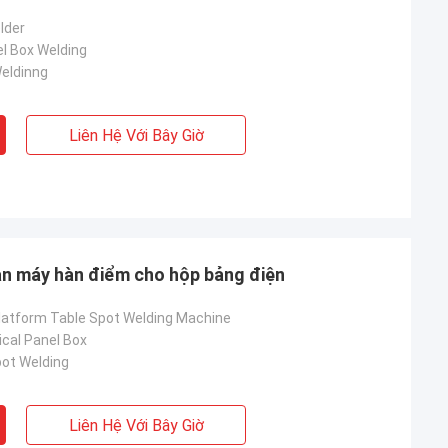
lder
el Box Welding
eldinng
Liên Hệ Với Bây Giờ
n máy hàn điểm cho hộp bảng điện
latform Table Spot Welding Machine
ical Panel Box
ot Welding
Liên Hệ Với Bây Giờ