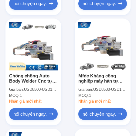
nói chuyện ngay.
nói chuyện ngay.
Chống chống Auto
Mfdc Kháng công
Body Welder Cnc tự
nghiệp máy hàn tự
động X Type Of Robot
động Robot hạng
Giá bán:
USD8500-USD12000
Giá bán:
USD8500-USD12000
Spot Welding Gun C-
nặng súng hàn điểm
MOQ:
1
MOQ:
1
type
loại C
Nhận giá mới nhất
Nhận giá mới nhất
nói chuyện ngay.
nói chuyện ngay.