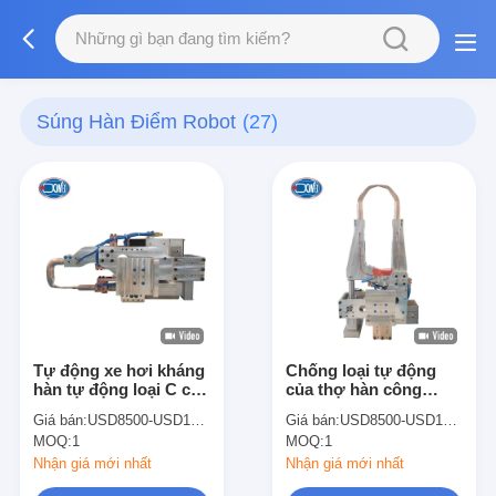
Súng Hàn Điểm Robot
(27)
Tự động xe hơi kháng
Chống loại tự động
hàn tự động loại C của
của thợ hàn công
Robot điểm hàn súng
nghiệp Robot Robot
Giá bán:
USD8500-USD12000
Giá bán:
USD8500-USD12000
Spot Welding Machine
MOQ:
1
MOQ:
1
Gun
Nhận giá mới nhất
Nhận giá mới nhất