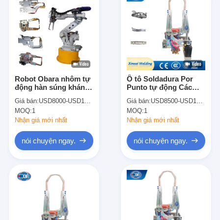
Robot Obara nhôm tự
Ô tô Soldadura Por
động hàn súng kháng
Punto tự động Các
servo robot
loại robot ủi điểm
Giá bán:
USD8000-USD10000
Giá bán:
USD8500-USD12000
Robot súng
MOQ:
1
MOQ:
1
Nhận giá mới nhất
Nhận giá mới nhất
nói chuyện ngay.
nói chuyện ngay.
Nhà
Sản phẩm
Về chúng tôi