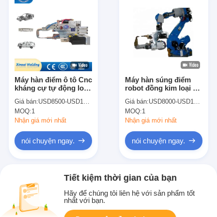
Máy hàn điểm ô tô Cnc
Máy hàn súng điểm
kháng cự tự động loại
robot đồng kim loại xe
C Robot súng hàn
hơi M5 160 KVA
Giá bán:
USD8500-USD12000
Giá bán:
USD8000-USD10000
điểm
MOQ:
1
MOQ:
1
Nhận giá mới nhất
Nhận giá mới nhất
nói chuyện ngay.
nói chuyện ngay.
Tiết kiệm thời gian của bạn
Hãy để chúng tôi liên hệ với sản phẩm tốt
nhất với bạn.