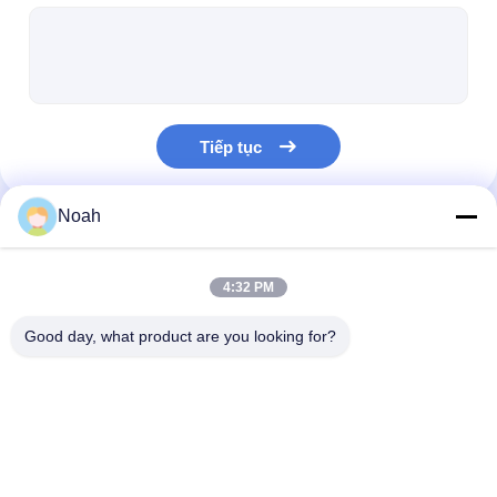
máy hàn điểm nhiều đầu
Máy hàn điểm trên bàn
máy hàn điểm thủ công
Tiếp tục
Máy hàn điểm một bên
Máy hàn đường may
Noah
Danh Mục Của Chúng Tôi
Súng hàn điểm robot
4:32 PM
Máy hàn khuếch tán
Good day, what product are you looking for?
máy hàn laser
máy hàn đinh tán
Máy hàn điểm di
Máy hàn điểm tĩnh
máy hàn điểm 
Cáp không đá
động
đầu