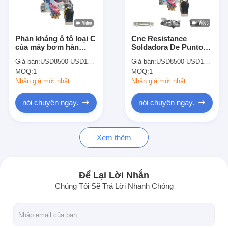
Tham quan nhà máy
Kiểm soát chất lượng
Phản kháng ô tô loại C
Cnc Resistance
của máy bơm hàn
Soldadora De Punto
Liên hệ chúng tôi
điểm robot cho ô tô
Robot X Loại súng
Giá bán:
USD8500-USD12000
Giá bán:
USD8500-USD12000
máy hàn điểm robot
MOQ:
1
MOQ:
1
Tin tức
Nhận giá mới nhất
Nhận giá mới nhất
Tất cả các trường hợp
nói chuyện ngay.
nói chuyện ngay.
nói chuyện ngay.
Xem thêm
baidu
Để Lại Lời Nhắn
Chúng Tôi Sẽ Trả Lời Nhanh Chóng
Máy hàn điểm di động
Máy hàn điểm tĩnh