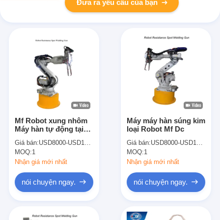
Đưa ra yêu cầu của bạn
Mf Robot xung nhôm
Máy máy hàn súng kim
Máy hàn tự động tại
loại Robot Mf Dc
chỗ súng cánh tay 100
Giá bán:
USD8000-USD10000
Giá bán:
USD8000-USD10000
KVA
MOQ:
1
MOQ:
1
Nhận giá mới nhất
Nhận giá mới nhất
nói chuyện ngay.
nói chuyện ngay.