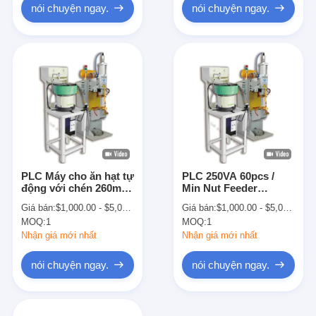
nói chuyện ngay.
nói chuyện ngay.
PLC Máy cho ăn hạt tự
PLC 250VA 60pcs /
động với chén 260mm
Min Nut Feeder
được ISO chấp thuận
Machine cho máy hàn
Giá bán:
$1,000.00 - $5,000.00
Giá bán:
$1,000.00 - $5,000.00
điểm chiếu
MOQ:
1
MOQ:
1
Nhận giá mới nhất
Nhận giá mới nhất
nói chuyện ngay.
nói chuyện ngay.