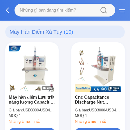
Máy Hàn Điểm Xả Tụy
(10)
Máy hàn điểm Lưu trữ
Cnc Capacitance
năng lượng Capacitive
Discharge Nut
Capacitor Discharge
Capacitor Spot Welder
Giá bán:
USD3000-USD4500
Giá bán:
USD3000-USD4500
Máy hàn điểm
cho các thành phần
MOQ:
1
MOQ:
1
điện tử
Nhận giá mới nhất
Nhận giá mới nhất