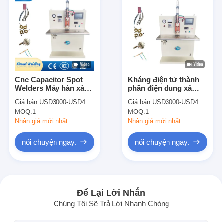
Cnc Capacitor Spot
Kháng điện tử thành
Welders Máy hàn xả
phần điện dung xả
cho các thành phần
điểm máy hàn
Giá bán:
USD3000-USD4500
Giá bán:
USD3000-USD4500
điện tử
MOQ:
1
MOQ:
1
Nhận giá mới nhất
Nhận giá mới nhất
nói chuyện ngay.
nói chuyện ngay.
Nhà
Sản phẩm
Để Lại Lời Nhắn
Chúng Tôi Sẽ Trả Lời Nhanh Chóng
Về chúng tôi