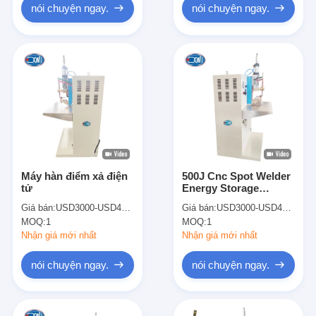
nói chuyện ngay.
nói chuyện ngay.
Máy hàn điểm xả điện
500J Cnc Spot Welder
tử
Energy Storage
Capacitor Discharge
Giá bán:
USD3000-USD4500
Giá bán:
USD3000-USD4500
Projection Welding
MOQ:
1
MOQ:
1
Machine Máy hàn
Nhận giá mới nhất
Nhận giá mới nhất
nói chuyện ngay.
nói chuyện ngay.