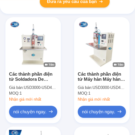
Đưa ra yêu cầu của bạn
Các thành phần điện
Các thành phần điện
tử Soldadora De
tử Máy hàn Máy hàn
Punto Máy hàn điểm
điểm xả dung lượng
Giá bán:
USD3000-USD4500
Giá bán:
USD3000-USD4500
điểm dung lượng
MOQ:
1
MOQ:
1
Nhận giá mới nhất
Nhận giá mới nhất
nói chuyện ngay.
nói chuyện ngay.