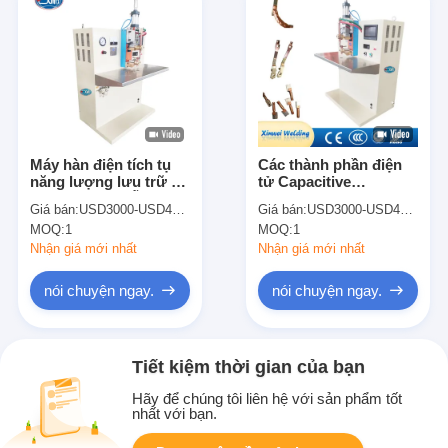
Máy hàn điện tích tụ
Các thành phần điện
năng lượng lưu trữ xả
tử Capacitive
Máy hàn tại chỗ cho
Capacitor Discharge
Giá bán:
USD3000-USD4500
Giá bán:
USD3000-USD4500
các thành phần điện
Spot Welder Máy hàn
MOQ:
1
MOQ:
1
tử
Nhận giá mới nhất
Nhận giá mới nhất
nói chuyện ngay.
nói chuyện ngay.
Tiết kiệm thời gian của bạn
Hãy để chúng tôi liên hệ với sản phẩm tốt
nhất với bạn.