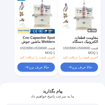
مقاومت قطعات
Cnc Capacitor Spot
الکترونیک دستگاه
Welders ماشین جوش
جوشکاری محل تخلیه
تخلیه برای قطعات
قیمت:
USD3000-USD4500
قیمت:
USD3000-USD4500
ظرفیت
الکترونیکی
MOQ:
1
MOQ:
1
آخرین قیمت را دریافت کنید
آخرین قیمت را دریافت کنید
حالا حرف بزن
حالا حرف بزن
خانه
محصولات
پیام بگذارید
ما به سرعت پاسخ خواهیم داد
دربارهی ما