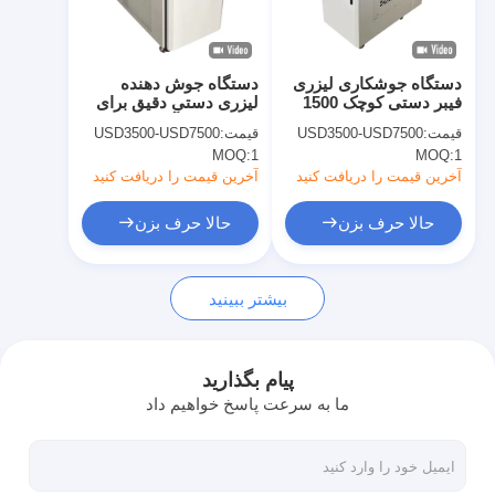
کارخانه تور
کنترل کیفیت
دستگاه جوشکاری لیزری
دستگاه جوش دهنده
فیبر دستی کوچک 1500
لیزری دستی دقیق برای
تماس با ما
وات
تعمیر قالب آلومینیوم
قیمت:
USD3500-USD7500
قیمت:
USD3500-USD7500
MOQ:
1
MOQ:
1
اخبار
آخرین قیمت را دریافت کنید
آخرین قیمت را دریافت کنید
همه موارد
حالا حرف بزن
حالا حرف بزن
حالا حرف بزن
بیشتر ببینید
baidu
پیام بگذارید
ما به سرعت پاسخ خواهیم داد
دستگاه جوش نقطه ای قابل حمل
دستگاه جوش نقطه ای ثابت