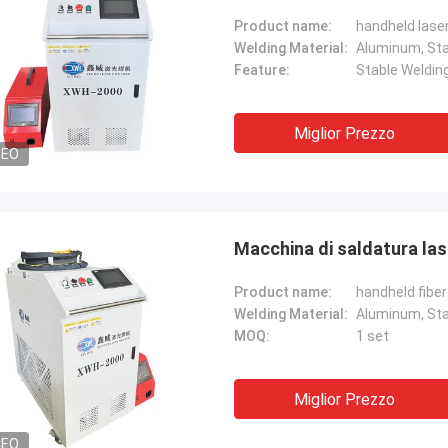
Product name:
handheld lase
Welding Material:
Aluminum, Stai
Feature:
Stable Weldin
Miglior Prezzo
DEO
Macchina di saldatura lase
Product name:
handheld fibe
Welding Material:
Aluminum, Stai
MOQ:
1 set
Miglior Prezzo
DEO