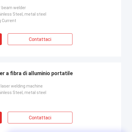
r beam welder
nless Steel, metal steel
g Current
Contattaci
r a fibra di alluminio portatile
r laser welding machine
nless Steel, metal steel
Contattaci