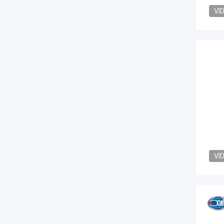
VI
VI