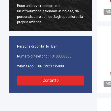
Ecco un breve resoconto di
Questo
un'introduzione aziendale in inglese, da
da un 
VI
personalizzare con dettagli specifici sulla
scoper
propria azienda.
la supe
vernice
pena a
Persona di contatto :
Ben
Numero di telefono :
13100000000
WhatsApp :
+8613923735000
Contatto
VI