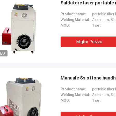
Saldatore laser portatile 
Product name:
portable fiber
Welding Material:
Aluminum, Stai
MOQ:
1 set
Miglior Prezzo
DEO
Manuale Ss ottone handhe
Product name:
portable fiber
Welding Material:
Aluminum, Stai
MOQ:
1 set
Tom