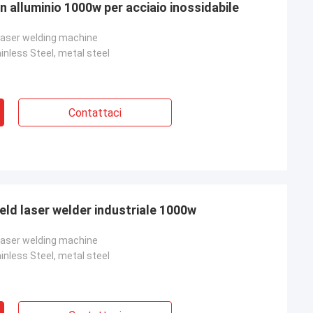
in alluminio 1000w per acciaio inossidabile
 laser welding machine
nless Steel, metal steel
Contattaci
ld laser welder industriale 1000w
 laser welding machine
nless Steel, metal steel