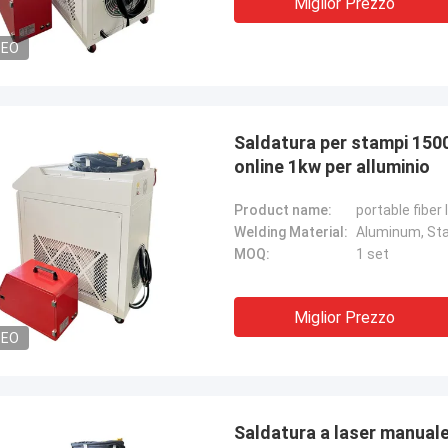
Kris Czurczak da
Miglior Prezzo
 prodotto è stato raccomandato
Se avete bisogno di un 
amico. Dopo averlo acquistato, ho
DEO
specifico o di ulteriori p
to che la qualità è davvero buona,
fatemi sapere!
rficie è liscia, non c'è caduta di
, ed è resistente e durevole. Vale la
cquistarlo.
Saldatura per stampi 1500
online 1kw per alluminio
Product name:
portable fiber
Welding Material:
Aluminum, Stai
MOQ:
1 set
Miglior Prezzo
DEO
Saldatura a laser manuale