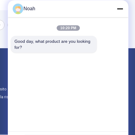
Noah
10:20 PM
Good day, what product are you looking 
for?
Prodotti
Macchina portatile della saldatura a punti
Saldatura stazionaria a punto
sito
multi macchina capa della saldatura a punti
lla riservatezza
Tutte le categorie