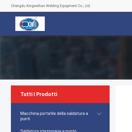
Chengdu Xingweihan Welding Equipment Co., Ltd.
Tutti I Prodotti
Macchina portatile della saldatura a
punti
Saldatura stazionaria a punto