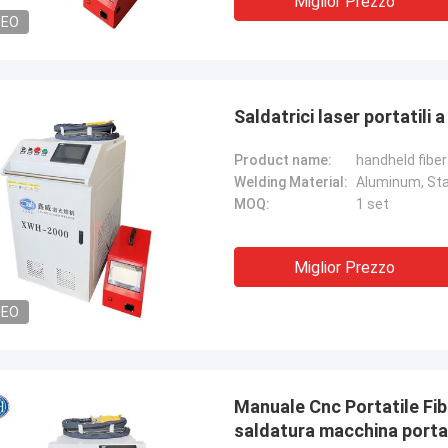
Miglior Prezzo
DEO
Saldatrici laser portatili 
Product name:
handheld fibe
Welding Material:
Aluminum, Stai
MOQ:
1 set
Miglior Prezzo
DEO
Manuale Cnc Portatile Fibr
saldatura macchina porta