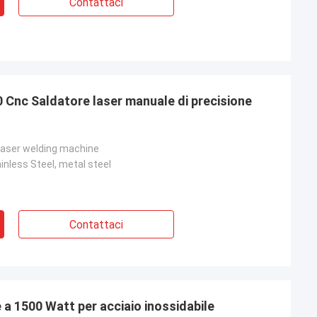
lla Polonia
Contattaci
esempio più
ersonalizzazioni,
 Cnc Saldatore laser manuale di precisione
 laser welding machine
nless Steel, metal steel
Contattaci
 a 1500 Watt per acciaio inossidabile