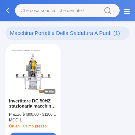
Macchina Portatile Della Saldatura A Punti
(1)
Invertitore DC 50HZ
stazionaria macchina
di saldatura per
Prezzo:
$4800.00 - $11000.00
acciaio inossidabile
MOQ:
1
Ottieni l'ultimo prezzo