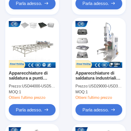
Parla adesso.
Parla adesso.
Apparecchiature di
Apparecchiature di
saldatura a punti
saldatura industriali
multipli Macchine di
Saldatrice multipunto
Prezzo:
USD44000-USD50000
Prezzo:
USD29000-USD39000
saldatura a barre di
per serbatoi di
MOQ:
1
MOQ:
1
acciaio a maglia di filo
carburante
Ottieni l'ultimo prezzo
Ottieni l'ultimo prezzo
Parla adesso.
Parla adesso.