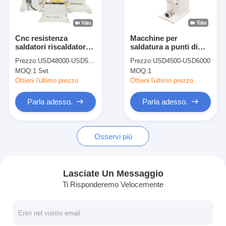
Fatory Tour
Controllo di qualità
Cnc resistenza
Macchine per
saldatori riscaldatore
saldatura a punti di
Contattaci
alloggiamento punto
proiezione di fogli
Prezzo:
USD48000-USD58000
Prezzo:
USD4500-USD6000
saldatore punto
galvanizzati per
MOQ:
1 Set
MOQ:
1
macchina di saldatura
saldatura orizzontale
notizie
automatico
Ottieni l'ultimo prezzo
Ottieni l'ultimo prezzo
Tutti i casi
Parla adesso.
Parla adesso.
Parla adesso.
Osservi più
baidu
Lasciate Un Messaggio
Ti Risponderemo Velocemente
Macchina portatile della saldatura a punti
Saldatura stazionaria a punto