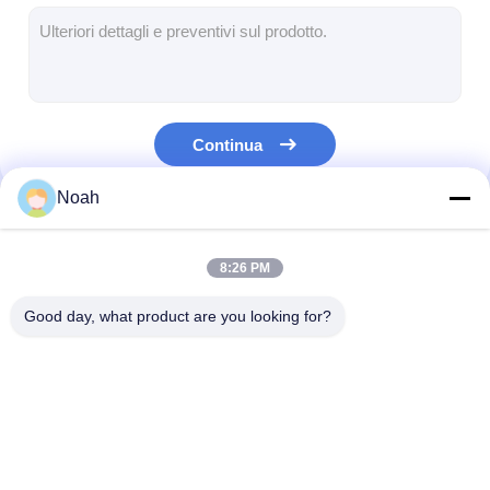
multi macchina capa della saldatura a punti
Macchina della saldatura a punti della Tabella
macchina manuale della saldatura a punti
Continua
Singola macchina laterale della saldatura a punti
Noah
Macchina della saldatura continua
Le Nostre Categorie
Pistola di saldatura a punto robotica
8:26 PM
Saldatrice di diffusione
Good day, what product are you looking for?
Saldatore Machine del laser
saldatrice per perni
Macchina portatile
Saldatura stazionaria
multi macchin
Cavi senza calcio
della saldatura a
a punto
della saldatura
punti
punti