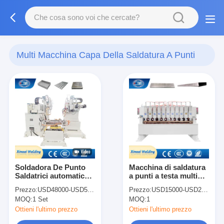
Multi Macchina Capa Della Saldatura A Punti
(83)
Soldadora De Punto
Macchina di saldatura
Saldatrici automatiche
a punti a testa multipla
per riscaldamento
per porta galvanizzata
Prezzo:
USD48000-USD58000
Prezzo:
USD15000-USD25000
automatica
MOQ:
1 Set
MOQ:
1
Ottieni l'ultimo prezzo
Ottieni l'ultimo prezzo