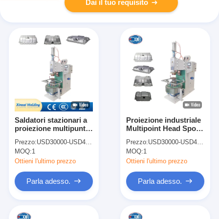
Dai il tuo requisito
Saldatori stazionari a
Proiezione industriale
proiezione multipunto
Multipoint Head Spot
Saldatori di macchine
Welder Oil Fuel Tank
Prezzo:
USD30000-USD40000
Prezzo:
USD30000-USD40000
di saldatura Saldatori
Saldatura macchina
MOQ:
1
MOQ:
1
di serbatoi di
combustibile
Ottieni l'ultimo prezzo
Ottieni l'ultimo prezzo
Parla adesso.
Parla adesso.