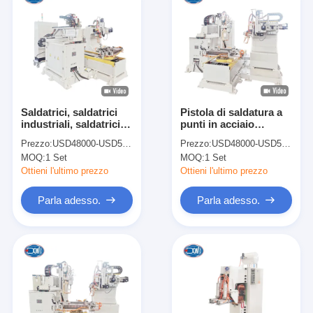
Saldatrici, saldatrici
Pistola di saldatura a
industriali, saldatrici
punti in acciaio
automatiche a CNC
metallo Semi-
Prezzo:
USD48000-USD58000
Prezzo:
USD48000-USD58000
per acciaio
automatica Saldatrice
MOQ:
1 Set
MOQ:
1 Set
inossidabile
automatica
Ottieni l'ultimo prezzo
Ottieni l'ultimo prezzo
Parla adesso.
Parla adesso.
Casa
Prodotti
Chi siamo