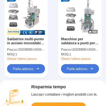
Saldatrice multi-punto
Macchine per
in acciaio inossidabile
saldatura a punti per
multi-punto di
serbatoi di carburante
Prezzo:
USD30000-USD40000
Prezzo:
USD30000-USD40000
alluminio serbatoio di
per autoveicoli
MOQ:
1
MOQ:
1
combustibile
galvanizzati
Ottieni l'ultimo prezzo
Ottieni l'ultimo prezzo
Parla adesso.
Parla adesso.
Risparmia tempo
Lasciaci contattare i migliori prodotti con te.