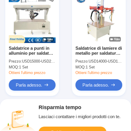
Saldatrice a punti in
Saldatrice di lamiere di
alluminio per saldatura
metallo per saldatura a
a punti Saldatrice a
punti a tavola per
Prezzo:
USD15000-USD25000
Prezzo:
USD14000-USD18000
punti per tavolo da
acciaio inossidabile
MOQ:
1 Set
MOQ:
1 Set
tetto
Ottieni l'ultimo prezzo
Ottieni l'ultimo prezzo
Parla adesso.
Parla adesso.
Risparmia tempo
Lasciaci contattare i migliori prodotti con te.