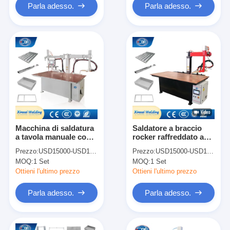
Parla adesso.
Parla adesso.
Macchina di saldatura
Saldatore a braccio
a tavola manuale con
rocker raffreddato ad
servizio di messa in
acqua con
Prezzo:
USD15000-USD18000
Prezzo:
USD15000-USD18000
servizio e formazione
installazione sul
MOQ:
1 Set
MOQ:
1 Set
campo e supporto
online
Ottieni l'ultimo prezzo
Ottieni l'ultimo prezzo
Parla adesso.
Parla adesso.