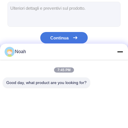
multi macchina capa della saldatura a punti
Macchina della saldatura a punti della Tabella
macchina manuale della saldatura a punti
Continua
Singola macchina laterale della saldatura a punti
Noah
Macchina della saldatura continua
Le Nostre Categorie
Pistola di saldatura a punto robotica
7:45 PM
Saldatrice di diffusione
Good day, what product are you looking for?
Saldatore Machine del laser
saldatrice per perni
Macchina portatile
Saldatura stazionaria
multi macchin
Cavi senza calcio
della saldatura a
a punto
della saldatura
punti
punti