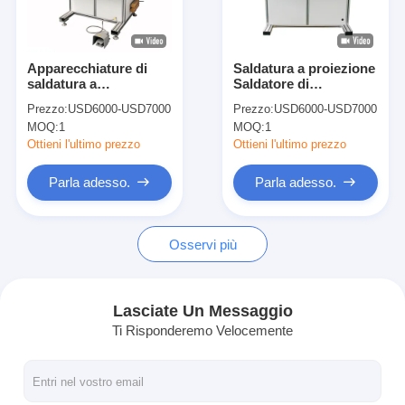
Fatory Tour
Controllo di qualità
Apparecchiature di
Saldatura a proiezione
saldatura a
Saldatore di
Contattaci
piattaforma per
precisione Tipo di
Prezzo:
USD6000-USD7000
Prezzo:
USD6000-USD7000
saldatori per saldatura
tavolo Saldatori a
MOQ:
1
MOQ:
1
di precisione
punto Macchina da
notizie
tavolo
Ottieni l'ultimo prezzo
Ottieni l'ultimo prezzo
Tutti i casi
Parla adesso.
Parla adesso.
Parla adesso.
Osservi più
baidu
Lasciate Un Messaggio
Ti Risponderemo Velocemente
Macchina portatile della saldatura a punti
Saldatura stazionaria a punto