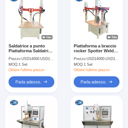
Saldatrice a punto
Piattaforma a braccio
Piattaforma Saldatrice
rocker Spotter Welder
a punto per scatola di
Automatic Table Spot
Prezzo:
USD14000-USD18000
Prezzo:
USD14000-USD18000
pannelli elettrici
Welding Machine per il
MOQ:
1 Set
MOQ:
1 Set
metallo
Ottieni l'ultimo prezzo
Ottieni l'ultimo prezzo
Parla adesso.
Parla adesso.
Casa
Prodotti
Chi siamo