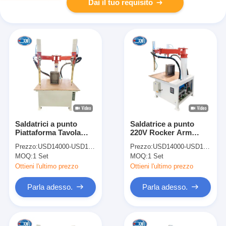
Dai il tuo requisito
Saldatrici a punto
Saldatrice a punto
Piattaforma Tavola
220V Rocker Arm
Saldatrici a punto
Saldatrice a punto per
Prezzo:
USD14000-USD18000
Prezzo:
USD14000-USD18000
Macchina per scatola
scatola di pannelli
MOQ:
1 Set
MOQ:
1 Set
di pannelli elettrici
elettrici
Ottieni l'ultimo prezzo
Ottieni l'ultimo prezzo
Parla adesso.
Parla adesso.