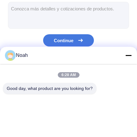
multi máquina de soldadura principal do ponto
Máquina de soldadura do ponto da tabela
máquina de soldadura manual do ponto
Continue
Única máquina de soldadura lateral do ponto
Noah
Máquina de soldadura da emenda
Nossas Categorias
Pistola robótica de soldagem por ponto
6:28 AM
Máquina de soldadura da difusão
Good day, what product are you looking for?
Soldador Machine do laser
máquina de solda de pinos
Máquina de
Máquina de soldar
multi máquina
Cabos sem pontapés
soldadura portátil do
em ponto
soldadura prin
ponto
estacionária
do ponto