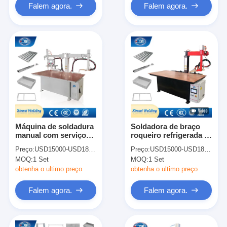
Falem agora.
Falem agora.
Máquina de soldadura
Soldadora de braço
manual com serviço
roqueiro refrigerada a
de comissionamento e
água com instalação
Preço:
USD15000-USD18000
Preço:
USD15000-USD18000
formação
em campo e suporte
MOQ:
1 Set
MOQ:
1 Set
online
obtenha o ultimo preço
obtenha o ultimo preço
Falem agora.
Falem agora.