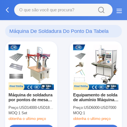
Máquina De Soldadura Do Ponto Da Tabela
(38)
Máquina de soldadura
Equipamento de solda
por pontos de mesa
de alumínio Máquina
industrial para folhas
de mesa de solda de
Preço:
USD14000-USD18000
Preço:
USD6000-USD7000
de SS
ponto de precisão
MOQ:
1 Set
MOQ:
1
obtenha o ultimo preço
obtenha o ultimo preço