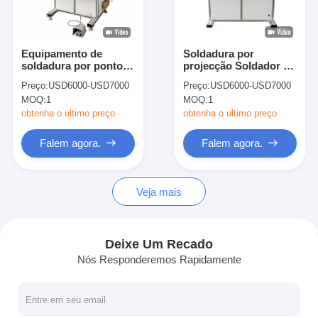
Fábrica
Controle de Qualidade
Equipamento de
Soldadura por
soldadura por ponto
projecção Soldador de
Fale Conosco
de plataforma Máquina
precisão Tipo de mesa
Preço:
USD6000-USD7000
Preço:
USD6000-USD7000
de mesa de
Soldadores de ponto
MOQ:
1
MOQ:
1
soldadores para
Máquina de mesa
notícias
soldadura de precisão
obtenha o ultimo preço
obtenha o ultimo preço
Todos os casos
Falem agora.
Falem agora.
Falem agora.
Veja mais
baidu
Deixe Um Recado
Nós Responderemos Rapidamente
Máquina de soldadura portátil do ponto
Máquina de soldar em ponto estacionária