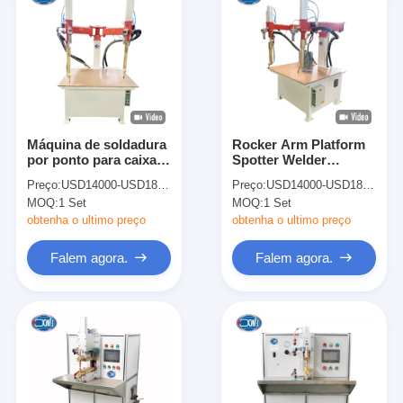
Máquina de soldadura
Rocker Arm Platform
por ponto para caixa
Spotter Welder
de painéis elétricos
Máquina automática
Preço:
USD14000-USD18000
Preço:
USD14000-USD18000
de soldagem de
MOQ:
1 Set
MOQ:
1 Set
pontos de mesa para
metal
obtenha o ultimo preço
obtenha o ultimo preço
Falem agora.
Falem agora.
Casa
Produtos
Quem Somos