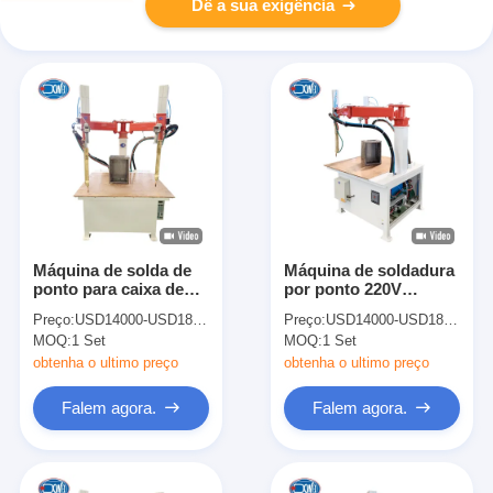
Dê a sua exigência
Máquina de solda de
Máquina de soldadura
ponto para caixa de
por ponto 220V
painel elétrico
Rocker Arm Máquina
Preço:
USD14000-USD18000
Preço:
USD14000-USD18000
de soldadura por
MOQ:
1 Set
MOQ:
1 Set
ponto para caixa de
painel elétrico
obtenha o ultimo preço
obtenha o ultimo preço
Falem agora.
Falem agora.