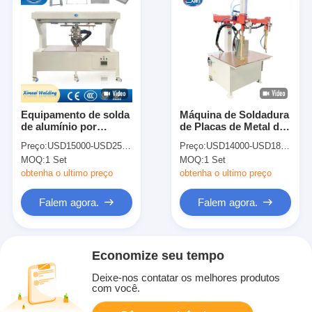
Equipamento de solda
Máquina de Soldadura
de alumínio por
de Placas de Metal de
resistência Soldador
Resistência Soldadora
Preço:
USD15000-USD25000
Preço:
USD14000-USD18000
por pontos Mesa de
de Placas de Mesa
MOQ:
1 Set
MOQ:
1 Set
telhado Máquina de
para aço inoxidável
solda por pontos
obtenha o ultimo preço
obtenha o ultimo preço
Falem agora.
Falem agora.
Economize seu tempo
Deixe-nos contatar os melhores produtos
com você.