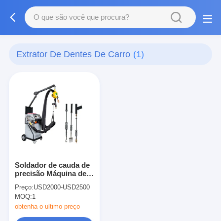
Extrator De Dentes De Carro
(1)
Soldador de cauda de
precisão Máquina de
arrancar furos
Preço:
USD2000-USD2500
Ferramenta de
MOQ:
1
reparação de
carroceria
obtenha o ultimo preço