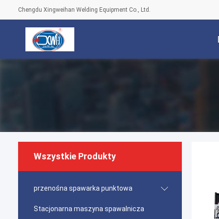
Chengdu Xingweihan Welding Equipment Co., Ltd.
Wszystkie Produkty
przenośna spawarka punktowa
Stacjonarna maszyna spawalnicza