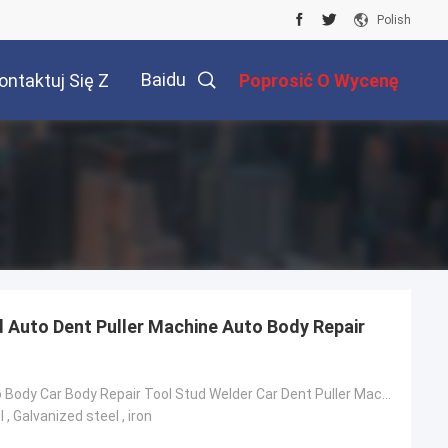
Polish
Baidu
ontaktuj Się Z
Poprosić O Wycenę
Nami
 Auto Dent Puller Machine Auto Body Repair
Precision Auto Body Car Body Repair Tool Stud Welder Car Dent Puller Machine
 , Galvanized steel , iron