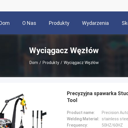
Dom
O Nas
Produkty
Wydarzenia
Sk
Wyciągacz Węzłów
Dom
/
Produkty
/
Wyciągacz Węzłów
Precyzyjna spawarka Stud
Tool
Product name:
Welding Material:
stainless steel
Frequency:
50HZ/60HZ