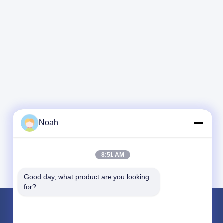
czegółowe
stwa firmy. Jeśli
dziej konkretnego
sonalizacji,
Noah
8:51 AM
Good day, what product are you looking 
for?
Produkty