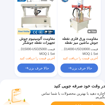
مقاومت ورق فلزی نقطه
مقاومت آلومینیوم جوش
جوش ماشین میز نقطه
تجهیزات نقطه جوشگر
جوشگر برای فولاد ضد
سقف میز نقطه جوش
قیمت:
USD14000-USD18000
قیمت:
USD15000-USD25000
زنگ
ماشین
MOQ:
1 Set
MOQ:
1 Set
آخرین قیمت را دریافت کنید
آخرین قیمت را دریافت کنید
حالا حرف بزن
حالا حرف بزن
در وقت خود صرفه جویی کنید
اجازه دهید با بهترین محصولات با شما تماس
بگیریم.