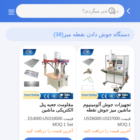
دستگاه جوش دادن نقطه میز
(38)
تجهیزات جوش آلومینیوم
مقاومت جعبه پنل
ماشین میز جوش نقطه
الکتریکی ماشین
دقیق
جوشکاری نقطه میز
قیمت:
USD6000-USD7000
قیمت:
USD14000-USD18000
صنعتی برای ورق Ss
MOQ:
1 Set
MOQ:
1
آخرین قیمت را دریافت کنید
آخرین قیمت را دریافت کنید