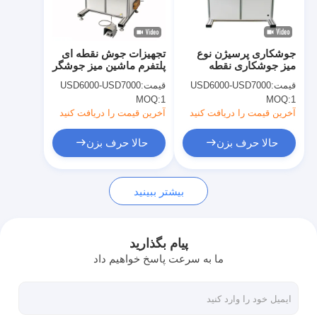
کارخانه تور
کنترل کیفیت
جوشکاری پرسیژن نوع
تجهیزات جوش نقطه ای
میز جوشکاری نقطه
پلتفرم ماشین میز جوشگر
تماس با ما
جوشکاری ماشین میز
برای جوش دقیق
قیمت:
USD6000-USD7000
قیمت:
USD6000-USD7000
MOQ:
1
MOQ:
1
اخبار
آخرین قیمت را دریافت کنید
آخرین قیمت را دریافت کنید
همه موارد
حالا حرف بزن
حالا حرف بزن
حالا حرف بزن
بیشتر ببینید
baidu
پیام بگذارید
ما به سرعت پاسخ خواهیم داد
دستگاه جوش نقطه ای قابل حمل
دستگاه جوش نقطه ای ثابت