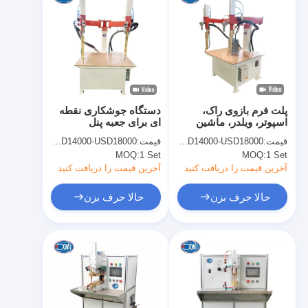
پلت فرم بازوی راک،
دستگاه جوشکاری نقطه
اسپوتر، ویلدر، ماشین
ای برای جعبه پنل
خودکار جوش زدن بر روی
الکتریکی
قیمت:
USD14000-USD18000
قیمت:
USD14000-USD18000
میز برای فلز
MOQ:
1 Set
MOQ:
1 Set
آخرین قیمت را دریافت کنید
آخرین قیمت را دریافت کنید
حالا حرف بزن
حالا حرف بزن
خانه
محصولات
دربارهی ما