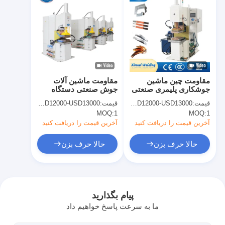
مقاومت چین ماشین
مقاومت ماشین آلات
جوشکاری پلیمری صنعتی
جوش صنعتی دستگاه
برای نوارهای مس
جوش پخش برای نوار های
قیمت:
USD12000-USD13000
قیمت:
USD12000-USD13000
مس
MOQ:
1
MOQ:
1
آخرین قیمت را دریافت کنید
آخرین قیمت را دریافت کنید
حالا حرف بزن
حالا حرف بزن
خانه
محصولات
پیام بگذارید
ما به سرعت پاسخ خواهیم داد
دربارهی ما