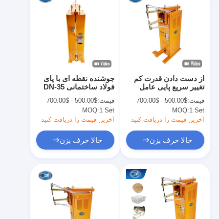
از دست دادن قدرت کم
جوشنده نقطه ای با پای
تغییر سریع پایی عامل
فولاد ساختمانی DN-35
محل جوشکاری کنترل
DN-25 DN-16 DN-10
قیمت:
$500.00 - $700.00
قیمت:
$500.00 - $700.00
دقیق جریان
MOQ:
1 Set
MOQ:
1 Set
آخرین قیمت را دریافت کنید
آخرین قیمت را دریافت کنید
حالا حرف بزن
حالا حرف بزن
خانه
محصولات
دربارهی ما