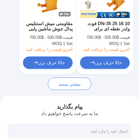
کارخانه تور
کنترل کیفیت
DN-35 25 16 10 فوت
مقاومتی میش استنلیس
ولدر نقطه ای برای
پدال جوش ماشین پایی
تماس با ما
پردازش ورق فلزی
عامل جوش نقطه ای
قیمت:
$500.00 - $700.00
قیمت:
$500.00 - $700.00
MOQ:
1 Set
MOQ:
1 Set
اخبار
آخرین قیمت را دریافت کنید
آخرین قیمت را دریافت کنید
همه موارد
حالا حرف بزن
حالا حرف بزن
حالا حرف بزن
بیشتر ببینید
baidu
پیام بگذارید
ما به سرعت پاسخ خواهیم داد
دستگاه جوش نقطه ای قابل حمل
دستگاه جوش نقطه ای ثابت