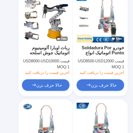
خودرو Soldadura Por
ربات اوبارا آلومینیوم
Punto اتوماتیک انواع
اتوماتیک جوش اسلحه
رباتیک نقطه جوش ربات
مقاومت سرو رباتیک
قیمت:
USD8500-USD12000
قیمت:
USD8000-USD10000
اسلحه
MOQ:
1
MOQ:
1
آخرین قیمت را دریافت کنید
آخرین قیمت را دریافت کنید
حالا حرف بزن
حالا حرف بزن
خانه
محصولات
دربارهی ما