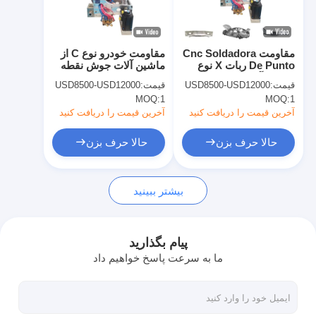
کارخانه تور
کنترل کیفیت
مقاومت Cnc Soldadora
مقاومت خودرو نوع C از
De Punto ربات X نوع
ماشین آلات جوش نقطه
تماس با ما
ماشین آلات جوش نقطه
ای رباتیک
قیمت:
USD8500-USD12000
قیمت:
USD8500-USD12000
ای رباتیک
MOQ:
1
MOQ:
1
اخبار
آخرین قیمت را دریافت کنید
آخرین قیمت را دریافت کنید
همه موارد
حالا حرف بزن
حالا حرف بزن
حالا حرف بزن
بیشتر ببینید
baidu
پیام بگذارید
ما به سرعت پاسخ خواهیم داد
دستگاه جوش نقطه ای قابل حمل
دستگاه جوش نقطه ای ثابت