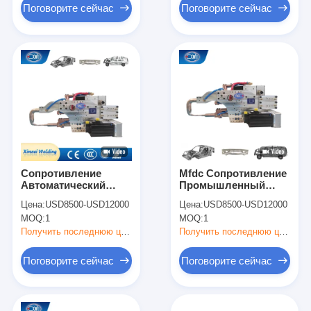
пистолет
Поговорите сейчас
Поговорите сейчас
Сопротивление
Mfdc Сопротивление
Автоматический
Промышленный
сварщик корпуса
автоматический
Цена:
USD8500-USD12000
Цена:
USD8500-USD12000
автоматический
сварщик тяжелой
MOQ:
1
MOQ:
1
сварщик Cnc X тип
службы робот точка
робота точка сварка
сварка пистолет типа
Получить последнюю цену
Получить последнюю цену
пистолет C-тип
C
Поговорите сейчас
Поговорите сейчас