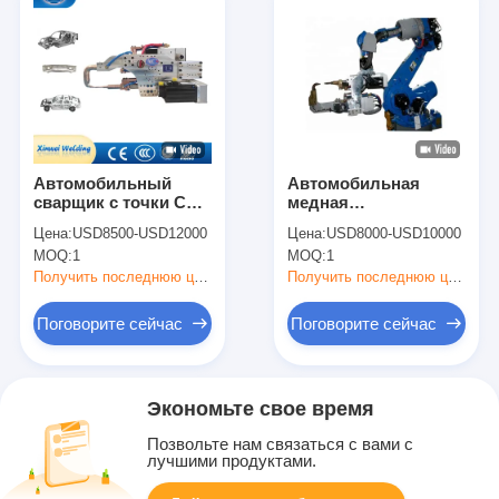
Автомобильный
Автомобильная
сварщик с точки СНС
медная
сопротивление
металлическая
Цена:
USD8500-USD12000
Цена:
USD8000-USD10000
Автоматический С-
роботная сварочная
MOQ:
1
MOQ:
1
тип
машина M5 160 КВА
Роботизированный
Получить последнюю цену
Получить последнюю цену
пистолет с точки
сварки
Поговорите сейчас
Поговорите сейчас
Экономьте свое время
Позвольте нам связаться с вами с
лучшими продуктами.