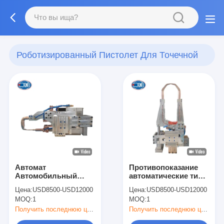
Роботизированный Пистолет Для Точечной
Сварки
(27)
Автомат
Противопоказание
Автомобильный
автоматические типы
соединитель
промышленного
Цена:
USD8500-USD12000
Цена:
USD8500-USD12000
сопротивления
сварщика
MOQ:
1
MOQ:
1
Автоматический С-
Роботизированный
тип робота
робот точка сварки
Получить последнюю цену
Получить последнюю цену
Сплошной сварный
пулемет