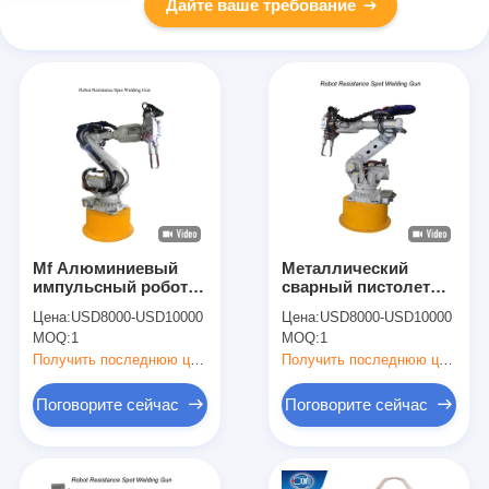
Дайте ваше требование
Mf Алюминиевый
Металлический
импульсный робот
сварный пистолет
Автоматическая
для машины-робота
Цена:
USD8000-USD10000
Цена:
USD8000-USD10000
точка сварка
Mf Dc Типы
MOQ:
1
MOQ:
1
пистолет рукава
машина 100 КВА
Получить последнюю цену
Получить последнюю цену
Поговорите сейчас
Поговорите сейчас