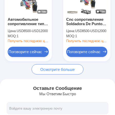
Наша фабрика
контроль качества
Автомобильное
Cnc сопротивление
сопротивление типа
Soldadora De Punto
контактные данные
C Роботизированный
робот X тип
Цена:
USD8500-USD12000
Цена:
USD8500-USD12000
сварный пулемет
роботизированного
MOQ:
1
MOQ:
1
для автомобилей
точка сварки
Новости
пулемет
Получить последнюю цену
Получить последнюю цену
Все случаи
Поговорите сейчас
Поговорите сейчас
Поговорите сейчас
Осмотрите больше
baidu
Оставьте Сообщение
Мы Ответим Быстро
Портативный сварочный аппарат пятна
Стационарная сварочная машина