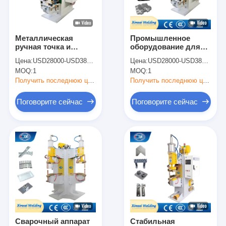
Наша фабрика
контроль качества
Металлическая
Промышленное
ручная точка и
оборудование для
контактные данные
проекция сварщик
сварки Сварщик
Цена:
USD28000-USD38000
Цена:
USD28000-USD38000
точка сварочная
Машина для сварки
MOQ:
1
MOQ:
1
машина для
точек для
Новости
амортизатора ударов
амортизатора ударов
Получить последнюю цену
Получить последнюю цену
Все случаи
Поговорите сейчас
Поговорите сейчас
Поговорите сейчас
baidu
Портативный сварочный аппарат пятна
Стационарная сварочная машина
Сварочный аппарат
Стабильная