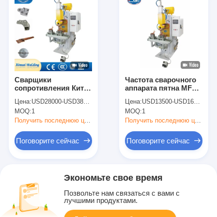
Сварщики
Частота сварочного
сопротивления Китай
аппарата пятна MF
Ручная
пневматического
Цена:
USD28000-USD38000
Цена:
USD13500-USD16500
промышленная
сопротивления
MOQ:
1
MOQ:
1
медная проволока
неподвижная
Машины для сварки
промежуточная
Получить последнюю цену
Получить последнюю цену
точечных точек
Поговорите сейчас
Поговорите сейчас
Экономьте свое время
Позвольте нам связаться с вами с
лучшими продуктами.