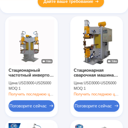
Дайте ваше требование
Стационарный
Стационарная
частотный инвертор
сварочная машина
75 КВА
400 кВА
Цена:
USD3000-USD5000
Цена:
USD3000-USD5000
Сопротивление
MOQ:
1
MOQ:
1
Спектрный сварщик
100 мм Электродный
Получить последнюю цену
Получить последнюю цену
ход
Поговорите сейчас
Поговорите сейчас