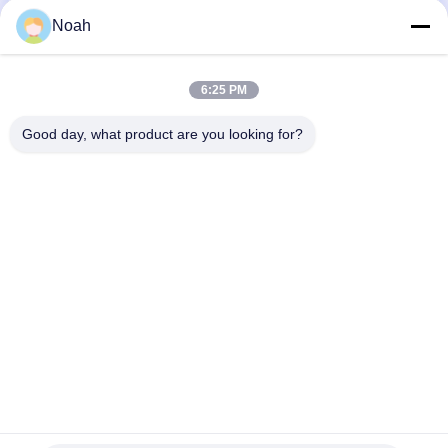
Noah
Наши Категории
6:25 PM
Good day, what product are you looking for?
Портативный
Стационарная
машина для
сварочный аппарат
сварочная машина
точечной свар
пятна
несколькими
головками
Главная
Карта
контактные
Desktop
страница
сайта
данные
Site
Карта сайта
Политика конфиденциальности
Качество
Портативный сварочный аппарат пятна
Китайская
фабрика.Copyright © 2026 Chengdu Xingweihan Welding Equipment
Co., Ltd.. All Rights Reserved.