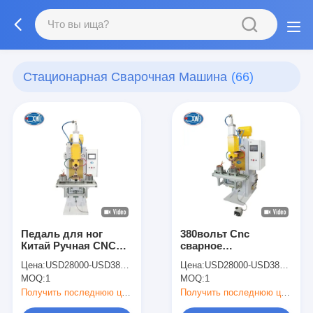
Стационарная Сварочная Машина
(66)
Педаль для ног
380вольт Cnc
Китай Ручная CNC
сварное
Промышленное
сопротивление
Цена:
USD28000-USD38000
Цена:
USD28000-USD38000
сопротивление
Промышленные
MOQ:
1
MOQ:
1
Медная проволока
Медные проволоки
Машины для сварки
точка сварщик
Получить последнюю цену
Получить последнюю цену
сварочные машины