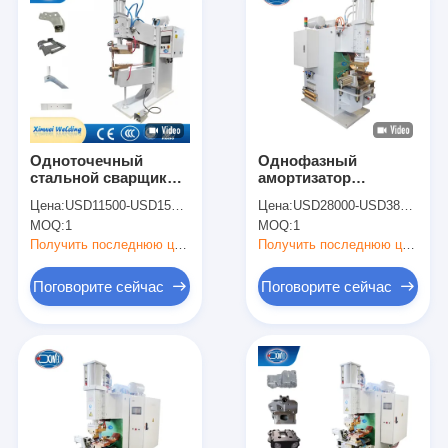
Одноточечный
Однофазный
стальной сварщик
амортизатор
пятна сварочного
точечной сварочной
Цена:
USD11500-USD15500
Цена:
USD28000-USD38000
аппарата Dc Ac
машины точечная
MOQ:
1
MOQ:
1
стержня ячеистой
сварочная машина
сети пневматический
Получить последнюю цену
Получить последнюю цену
Поговорите сейчас
Поговорите сейчас
Главная страница
Продукция
О Компании