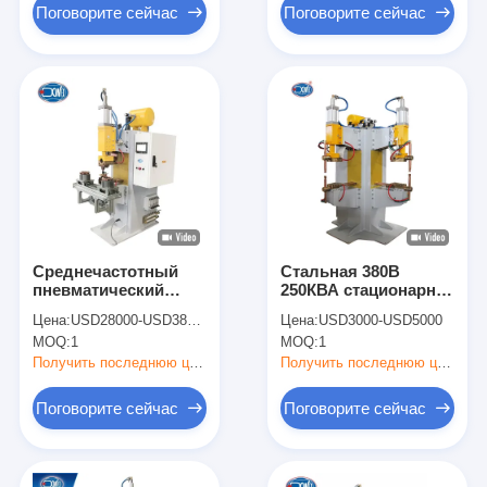
Поговорите сейчас
Поговорите сейчас
Среднечастотный
Стальная 380В
пневматический
250КВА стационарная
сварщик медной
сварочная машина
Цена:
USD28000-USD38000
Цена:
USD3000-USD5000
проволоки
для хранения
MOQ:
1
MOQ:
1
проволочной полки
Получить последнюю цену
Получить последнюю цену
Поговорите сейчас
Поговорите сейчас