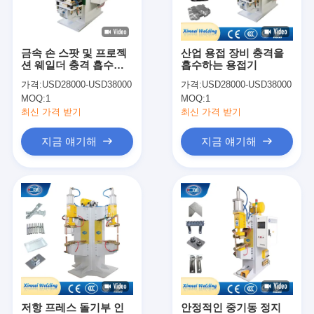
공장 투어
품질 관리
금속 손 스팟 및 프로젝
산업 용접 장비 충격을
션 웨일더 충격 흡수기
흡수하는 용접기
연락처
스팟 용접 기계
가격:
USD28000-USD38000
가격:
USD28000-USD38000
MOQ:
1
MOQ:
1
뉴스
최신 가격 받기
최신 가격 받기
모든 케이스
지금 얘기해
지금 얘기해
지금 얘기해
baidu
가지고 다닐 수 있는 점 용접기
정지 스팟 용접 기계
저항 프레스 돌기부 인
안정적인 중기동 정지