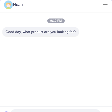
Noah
우리의 카테고리
9:10 PM
Good day, what product are you looking for?
가지고 다닐 수 있는 점
정지 스팟 용접 기계
다중 머리 점 
용접기
Desktop Site
홈
사이트맵
연락처
사이트맵
개인정보 보호 정책
품질
가지고 다닐 수 있는 점 용접기
중국 공장.Copyright © 2026
Chengdu Xingweihan Welding Equipment Co., Ltd.. All Rights
Reserved.