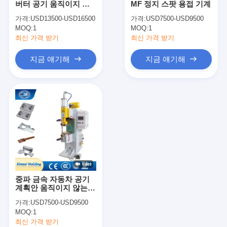
버터 공기 움직이지 않
MF 정지 스팟 용접 기계
다중 머리 점 용접기
는 점 용접기
가격:
USD13500-USD16500
가격:
USD7500-USD9500
MOQ:
표 점 용접기
1
MOQ:
1
최신 가격 받기
최신 가격 받기
매뉴얼 점 용접기
지금 얘기해
지금 얘기해
일 측면 점 용접기
시임 용접 기계
로보틱 스팟 웨일더 총
확산 용접기
레이저 용접기 기계
중파 금속 자동차 공기
스터드 용접기
계획안 움직이지 않는
점 용접기
가격:
USD7500-USD9500
킥리스 케이블
MOQ:
1
최신 가격 받기