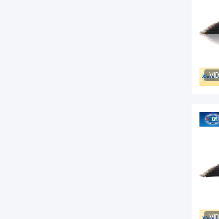
VI
VI