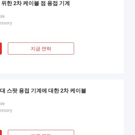
 위한 2차 케이블 점 용접 기계
ble
essory
지금 연락
휴대 스팟 용접 기계에 대한 2차 케이블
 크즈우르크자크
ble
를 각 섹션별로 자유
essory
체적인 예시나 추가적
면 알려주세요!