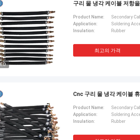
구리 물 냉각 케이블 저항을
Product Name:
Secondary Ca
Application:
Soldering Acc
Insulation:
Rubber
최고의 가격
DEO
Cnc 구리 물 냉각 케이블 
톰
폴란드로부터의 크리스
Product Name:
Secondary Ca
 은 친구 에게 추천 되었습니다. 구매
귀사에 대한 자세한 정보
Application:
Soldering Acc
 품질 이 정말 좋고, 표면 이 매끄럽고,
롭게 추가하세요. 더 구
Insulation:
Rubber
가 떨어지지 않고, 견고 하고 내구성
인 맞춤 설정이 필요하시
품 이라고 생각 했습니다. 구매 할 만
가 있습니다.