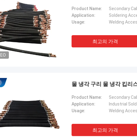
Product Name:
Secondary Ca
Application:
Soldering Acc
Usage:
Welding Acces
최고의 가격
DEO
물 냉각 구리 물 냉각 킵리
Product Name:
Secondary Cab
Application:
Industrial Sol
Usage:
Welding Acces
최고의 가격