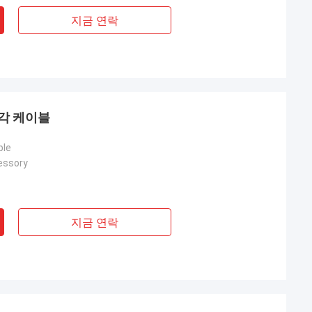
지금 연락
냉각 케이블
ble
essory
지금 연락