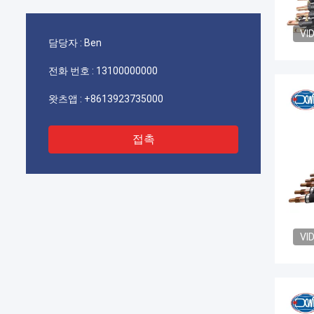
VI
담당자 :
Ben
전화 번호 :
13100000000
왓츠앱 :
+8613923735000
접촉
VI