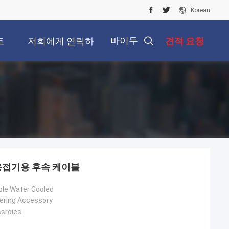
Korean
바이두
트
저희에게 연락하
견적 요청
십시오
용접기용 후속 케이블
le Water Cooled
dering Accessory
sroies