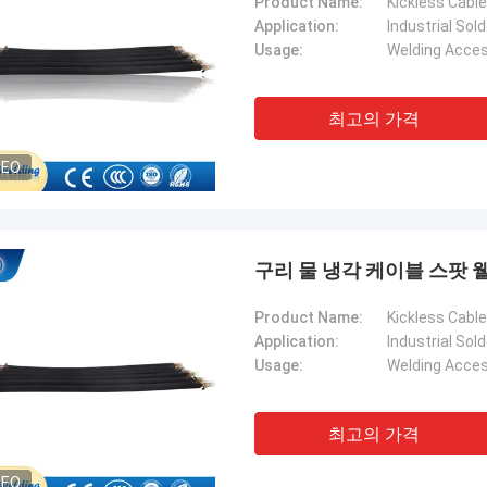
Product Name:
Kickless Cable
Application:
Industrial Sol
Usage:
Welding Acces
최고의 가격
DEO
구리 물 냉각 케이블 스팟
Product Name:
Kickless Cable
Application:
Industrial Sol
Usage:
Welding Acces
최고의 가격
DEO