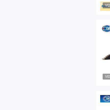
VI
VI