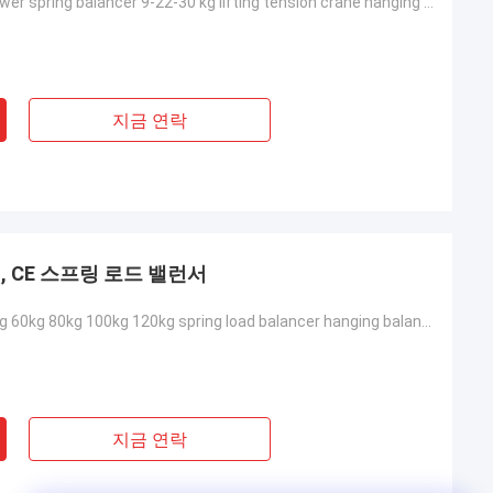
Self locking tower spring balancer 9-22-30 kg lifting tension crane hanging elastic balancer
지금 연락
, CE 스프링 로드 밸런서
30kg 40kg 50kg 60kg 80kg 100kg 120kg spring load balancer hanging balancer 1.5M stroke
지금 연락