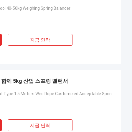
Tool 40-50kg Weighing Spring Balancer
지금 연락
 함께 5kg 산업 스프링 밸런서
Light Model Flat Type 1.5 Meters Wire Rope Customized Acceptable Spring Balancer
지금 연락