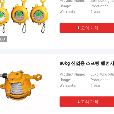
Product Name:
Usage:
Production
Warranty:
1 year
최고의 가격
DEO
80kg 산업용 스프링 밸런서
Product Name:
Usage:
Production
Warranty:
1 year
최고의 가격