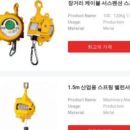
장거리 케이블 서스펜션 스프링 
Product Name:
100 - 120Kg 1
Usage:
Production
Material:
Metal
최고의 가격
1.5m 산업용 스프링 밸런서
톰
폴란드로부터의 크리스
Product Name:
Machinery Man
 은 친구 에게 추천 되었습니다. 구매
귀사에 대한 자세한 정보
Usage:
Production
 품질 이 정말 좋고, 표면 이 매끄럽고,
롭게 추가하세요. 더 구
Material:
Metal
가 떨어지지 않고, 견고 하고 내구성
인 맞춤 설정이 필요하시
품 이라고 생각 했습니다. 구매 할 만
가 있습니다.