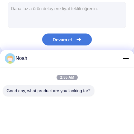
çok kafalı punta kaynak makinesi
masa nokta kaynak makinesi
manuel punta kaynak makinesi
Devam et
Tek taraflı nokta kaynak makinesi
Dikiş Kaynak Makinesi
Noah
Kategorilerimiz
Robotik Nokta kaynak tabancası
2:55 AM
Difüzyon Kaynak Makinesi
Good day, what product are you looking for?
Lazer kaynak makinesi
saplama kaynak makinesi
taşınabilir nokta
Sabit nokta kaynak
çok kafalı punt
Çarpışmadan Kablolar
kaynak makinesi
makinesi
kaynak makine