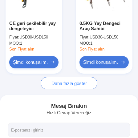
Fabrika turu
Kalite kontrol
CE geri çekilebilir yay
0.5KG Yay Dengeci
dengeleyici
Araç Sahibi
Bize ulaşın
Fiyat:
USD30-USD150
Fiyat:
USD30-USD150
MOQ:
1
MOQ:
1
Haberler
Son Fiyat alın
Son Fiyat alın
Tüm servis talepleri
Şimdi konuşalım.
Şimdi konuşalım.
Şimdi konuşalım.
Daha fazla göster
baidu
Mesaj Bırakın
Hızlı Cevap Vereceğiz
taşınabilir nokta kaynak makinesi
Sabit nokta kaynak makinesi