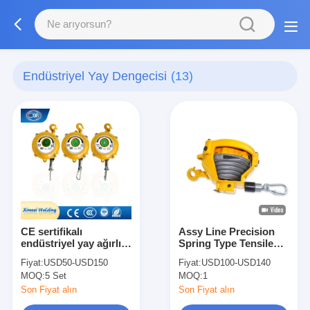
Endüstriyel Yay Dengecisi
(13)
CE sertifikalı
Assy Line Precision
endüstriyel yay ağırlık
Spring Type Tensile
dengeleyici, CE
Tigon Spring Balancer
Fiyat:
USD50-USD150
Fiyat:
USD100-USD140
sertifikası ile 0.5-160
Yük 80-100Kg
MOQ:
5 Set
MOQ:
1
kg
Son Fiyat alın
Son Fiyat alın