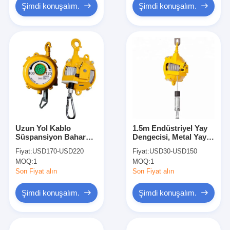
Şimdi konuşalım.
Şimdi konuşalım.
Uzun Yol Kablo
1.5m Endüstriyel Yay
Süspansiyon Bahar
Dengecisi, Metal Yay
Dengeci 100 - 120Kg
Dengecisi 20kg
Fiyat:
USD170-USD220
Fiyat:
USD30-USD150
1.5 Metre Vuruş
MOQ:
1
MOQ:
1
Son Fiyat alın
Son Fiyat alın
Şimdi konuşalım.
Şimdi konuşalım.