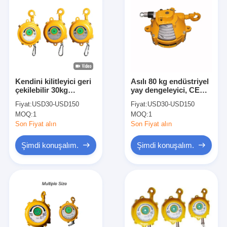
Kendini kilitleyici geri
Asılı 80 kg endüstriyel
çekilebilir 30kg
yay dengeleyici, CE
endüstriyel yay
yay yük dengeleyici
Fiyat:
USD30-USD150
Fiyat:
USD30-USD150
dengeleyici ISO onaylı
MOQ:
1
MOQ:
1
Son Fiyat alın
Son Fiyat alın
Şimdi konuşalım.
Şimdi konuşalım.
Ana sayfa
Ürünler
Hakkımızda