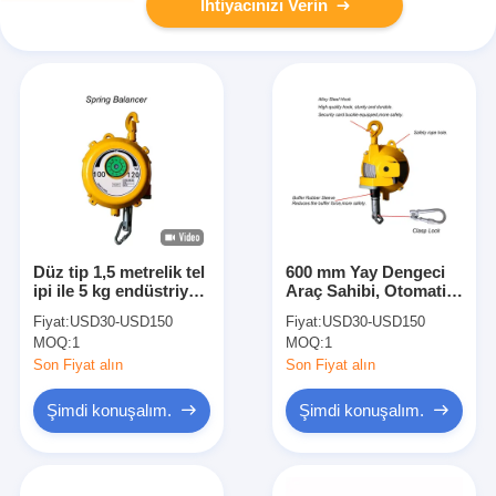
İhtiyacınızı Verin
Düz tip 1,5 metrelik tel
600 mm Yay Dengeci
ipi ile 5 kg endüstriyel
Araç Sahibi, Otomatik
yay dengeleyici
Yay Dengeci 10 Kg
Fiyat:
USD30-USD150
Fiyat:
USD30-USD150
MOQ:
1
MOQ:
1
Son Fiyat alın
Son Fiyat alın
Şimdi konuşalım.
Şimdi konuşalım.