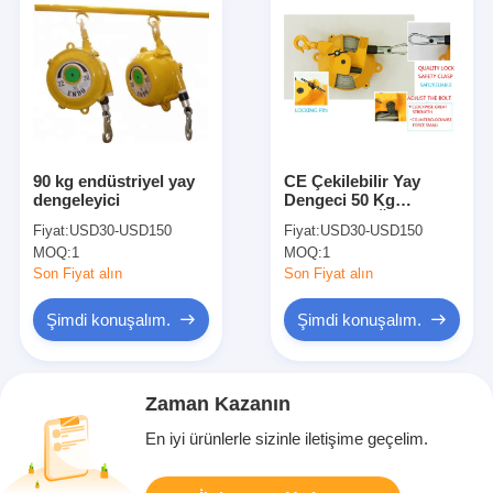
90 kg endüstriyel yay
CE Çekilebilir Yay
dengeleyici
Dengeci 50 Kg
Endüstriyel Ölçme
Fiyat:
USD30-USD150
Fiyat:
USD30-USD150
Ekipmanı
MOQ:
1
MOQ:
1
Son Fiyat alın
Son Fiyat alın
Şimdi konuşalım.
Şimdi konuşalım.
Zaman Kazanın
En iyi ürünlerle sizinle iletişime geçelim.