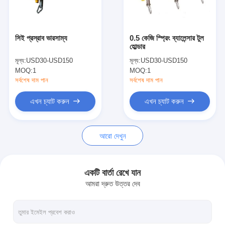
কারখানা ভ্রমণ
মান নিয়ন্ত্রণ
সিই প্রস্রাব ভারসাম্য
0.5 কেজি স্প্রিং ব্যালেন্সার টুল
হোল্ডার
আমাদের সাথে যোগাযোগ করুন
মূল্য:
USD30-USD150
মূল্য:
USD30-USD150
MOQ:
1
MOQ:
1
খবর
সর্বশেষ দাম পান
সর্বশেষ দাম পান
সব ক্ষেত্রেই
এখন চ্যাট করুন
এখন চ্যাট করুন
এখন চ্যাট করুন
আরো দেখুন
baidu
একটি বার্তা রেখে যান
আমরা দ্রুত উত্তর দেব
পোর্টেবল স্পট ওয়েল্ডিং মেশিন
স্টেশনারি স্পট ওয়েল্ডিং মেশিন