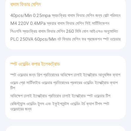
বাদাম ফিডার মেশিন
পারবেন।
বাদাম ফিডার মেশিন
এই পণ্যটি
আপনার
স্পট ওয়েল্ডিং কপার ইলেকট্রোড
40pcs/Min 0.25mpa স্বয়ংক্রিয় বাদাম ফিডার মেশিন জন্য বোল্ট পরিবহন
জীবনে
M4 220V 0.4MPa স্কয়ার বাদাম ফিডার মেশিন সিই সার্টিফিকেশন
অবিরাম
ইন্ডাস্ট্রিয়াল স্প্রিং ব্যালেন্সার
বিস্ময়
পিএলসি স্বয়ংক্রিয় বাদাম ফিডার মেশিন 260 মিমি বোল আইএসও অনুমোদিত
আনবে।এর
PLC 250VA 60pcs/Min নট ফিডার মেশিন ফর প্রজেকশন স্পট ওয়েডার
গাড়ির ডেন্ট টানার
ব্যবহারকারী-
বান্ধব
ইন্টারফেস
ক্যাপাসিটার ডিসচার্জ স্পট ওয়েল্ডিং মেশিন
এবং উচ্চতর
কর্মক্ষমতা
স্পট ওয়েল্ডিং কপার ইলেকট্রোড
এটি সহজ
এবং
স্পট ওয়েল্ডার জন্য শিল্প প্রতিরোধের অভিক্ষেপ ঢালাই ইলেক্ট্রোড আনুষঙ্গিক ক্যাপ
উপভোগ্য
ওয়েল্ড প্রো সার্টিফাইড ওয়েল্ডার প্রতিরোধের প্রকারের ওয়েল্ডিং ইলেক্ট্রোড ক্যাপ
ব্যবহার করে.
টিপ
একই সময়ে,
এর
অভিক্ষেপ ঢালাই ইলেক্ট্রোড প্রতিরোধ ঢালাই ইলেক্ট্রোড স্পট ওয়েল্ডার টিপ
নির্ভরযোগ্য
রেজিস্ট্যান্স ওয়েল্ডিং টুলস এবং ইকুইপমেন্টস ওয়েল্ডিং টর্চ ক্যাপ টিপস স্পট
গুণমান এবং
ওয়েল্ডারের জন্য
নিখুঁত
বিক্রয়োত্তর
সেবা, যাতে
আপনার কোন
উদ্বেগ নেই.