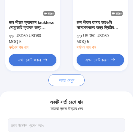
কারখানা ভ্রমণ
মান নিয়ন্ত্রণ
জল শীতল ক্যাবলস kickless
জল শীতল তামার তারগুলি
সেকেন্ডারি ক্যাবল জন্য
সাসপেনশনের জন্য দ্বিতীয়
আমাদের সাথে যোগাযোগ করুন
স্থগিতাদেশ স্পট ওয়েল্ডার
তারগুলি স্পট ওয়েল্ডার ওয়েল্ডিং
মূল্য:
USD50-USD80
মূল্য:
USD50-USD80
বন্দুক
MOQ:
5
MOQ:
5
খবর
সর্বশেষ দাম পান
সর্বশেষ দাম পান
সব ক্ষেত্রেই
এখন চ্যাট করুন
এখন চ্যাট করুন
এখন চ্যাট করুন
আরো দেখুন
baidu
একটি বার্তা রেখে যান
আমরা দ্রুত উত্তর দেব
পোর্টেবল স্পট ওয়েল্ডিং মেশিন
স্টেশনারি স্পট ওয়েল্ডিং মেশিন