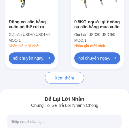
Tham quan nhà máy
Kiểm soát chất lượng
Động cơ cân bằng
0.5KG người giữ công
xuân có thể rút ra
cụ cân bằng mùa xuân
Liên hệ chúng tôi
Giá bán:
USD30-USD150
Giá bán:
USD30-USD150
MOQ:
1
MOQ:
1
Tin tức
Nhận giá mới nhất
Nhận giá mới nhất
Tất cả các trường hợp
nói chuyện ngay.
nói chuyện ngay.
nói chuyện ngay.
Xem thêm
baidu
Để Lại Lời Nhắn
Chúng Tôi Sẽ Trả Lời Nhanh Chóng
Máy hàn điểm di động
Máy hàn điểm tĩnh