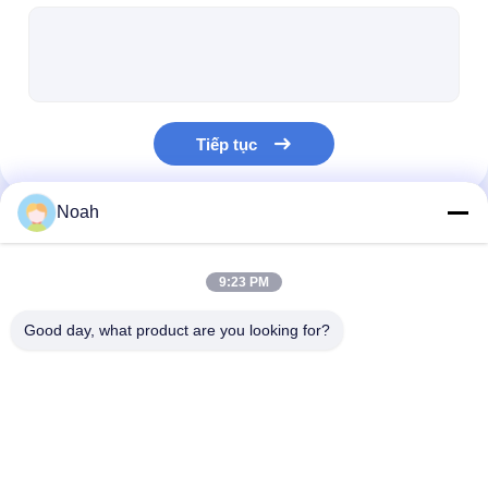
máy hàn điểm nhiều đầu
Máy hàn điểm trên bàn
máy hàn điểm thủ công
Tiếp tục
Máy hàn điểm một bên
Máy hàn đường may
Noah
Danh Mục Của Chúng Tôi
Súng hàn điểm robot
9:23 PM
Máy hàn khuếch tán
Good day, what product are you looking for?
máy hàn laser
máy hàn đinh tán
Máy hàn điểm di
Máy hàn điểm tĩnh
máy hàn điểm 
Cáp không đá
động
đầu