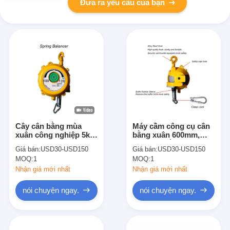
Đưa ra yêu cầu của bạn
Cây cân bằng mùa
Máy cầm công cụ cân
xuân công nghiệp 5kg
bằng xuân 600mm,
treo với dây thừng 1,5
máy cân bằng xuân tự
Giá bán:
USD30-USD150
Giá bán:
USD30-USD150
mét loại phẳng
động 10 kg
MOQ:
1
MOQ:
1
Nhận giá mới nhất
Nhận giá mới nhất
nói chuyện ngay.
nói chuyện ngay.