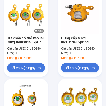
Tự khóa có thể kéo lại
Cung cấp 80kg
30kg Industrial Spring
Industrial Spring
Balancer được ISO
Balancer, CE Spring
Giá bán:
USD30-USD150
Giá bán:
USD30-USD150
phê duyệt
Load Balancer
MOQ:
1
MOQ:
1
Nhận giá mới nhất
Nhận giá mới nhất
nói chuyện ngay.
nói chuyện ngay.
Nhà
Sản phẩm
Về chúng tôi