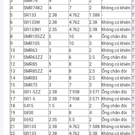
3
SMR74
4
7
2
-
T
4
SMR74X2
4
7
2
Không có khiên.
T
5
SR133
2.38
4.762
1.588
-
T
6
SR133W
2.38
4.762
2.38
Không có khiên.
T
7
SR133N1
2.35
4.762
2.38
Không có khiên.
T
8
SMR105ZZ
5
10
4
Ống chắn đôi
T
9
SMR105
5
10
3
Không có khiên.
T
10
SMR63
3
6
2
Không có khiên.
T
11
SMR63ZZ
3
6
2.5
Ống chắn đôi
T
12
SMR85
5
8
2
Không có khiên.
T
13
SMR85ZZ
4
8
2.5
Ống chắn đôi
T
14
SMR83
3
8
2.5
Không có khiên.
T
15
SMR73
3
7
3
Không có khiên.
T
16
SR1-5ZZ
2.38
7.938
3.571
Ống chắn đôi
T
17
SR1-5
2.38
7.938
3.571
Không có khiên.
T
18
S415
1.5
4
2
Ống chắn đôi
T
19
S830
3
8
4
Ống chắn đôi
T
20
S692
2.35
5.5
2
Ống chắn đôi
T
21
SR133
2.38
4.762
1.588
Không có khiên.
T
22
SR133
2.38
4.762
2.38
Không có khiên.
T