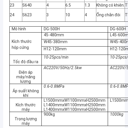
23
S640
4
6.5
1.3
Không có khiên.
T
24
S623
3
10
4
Ống chắn đôi
T
Mô hình
DG-500H
DG-600H
45-480mm
L45-600
Kích thước
W45-380mm
W45-40
hộp cứng
H12-120mm
H12-120
10-25pcs/min
10-25pcs
Tốc độ đầu ra
AC220V/50Hz/2.5kw
AC220V/5
Điện áp
máy/năng
lượng
0.6-0.8MPa
0.6-0.8M
Áp suất không
Nhà
khí
L1500mmxW1100mmxH2500mm
L1500m
Kích thước
L1400mmxW1100mmxH2500mm
Chúng
Tự
Ma túy và
Sản phẩm
máy
L1400mmxW1100mmxH2500mm
ta cần
động
tiền chất:
900kg
1000kg
một
hiệu
hecern,
Trọng lượng
Về chúng tôi
chút
chỉnh
mobnsphine,
máy
thay
mà
chưa từng