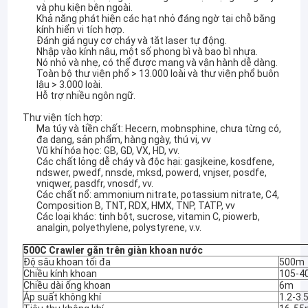
và phụ kiện bên ngoài.
Khả năng phát hiện các hạt nhỏ đáng ngờ tại chỗ bằng
kính hiển vi tích hợp.
Đánh giá nguy cơ cháy và tắt laser tự động.
Nhập vào kính nâu, một số phong bì và bao bì nhựa.
Nó nhỏ và nhẹ, có thể được mang và vận hành dễ dàng.
Toàn bộ thư viện phổ > 13.000 loài và thư viện phổ buôn
lậu > 3.000 loài.
Hỗ trợ nhiều ngôn ngữ.
Thư viện tích hợp:
Ma túy và tiền chất: Hecern, mobnsphine, chưa từng có,
đa dạng, sản phẩm, hàng ngày, thú vị, vv
Vũ khí hóa học: GB, GD, VX, HD, vv.
Các chất lỏng dễ cháy và độc hại: gasjkeine, kosdfene,
ndswer, pwedf, nnsde, mksd, powerd, vnjser, posdfe,
vniqwer, pasdfr, vnosdf, vv.
Các chất nổ: ammonium nitrate, potassium nitrate, C4,
Composition B, TNT, RDX, HMX, TNP, TATP, vv
Các loại khác: tinh bột, sucrose, vitamin C, piowerb,
analgin, polyethylene, polystyrene, v.v.
500C Crawler gắn trên giàn khoan nước
Độ sâu khoan tối đa
500m
Chiều kính khoan
105-
Chiều dài ống khoan
6m
Áp suất không khí
1.2-3