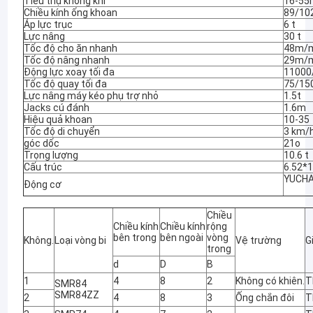
Tiêu thụ không khí
16-55
Chiều kính ống khoan
89/1
Áp lực trục
6 t
Lực nâng
30 t
Tốc độ cho ăn nhanh
48m/
Tốc độ nâng nhanh
29m/
Động lực xoay tối đa
11000
Tốc độ quay tối đa
75/15
Lực nâng máy kéo phụ trợ nhỏ
1.5t
Jacks cú đánh
1.6m
Hiệu quả khoan
10-35
Tốc độ di chuyển
3 km/
góc dốc
21o
Trọng lượng
10.6 t
Cấu trúc
6.52*
YUCHA
Động cơ
Chiều
Chiều kính
Chiều kính
rộng
bên trong
bên ngoài
vòng
Không.
Loại vòng bi
Vệ trường
G
trong
d
D
B
1
4
8
2
Không có khiên.
T
SMR84
SMR84ZZ
2
4
8
3
Ống chắn đôi
T