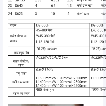
22
SR133
2.38
4.762
2.38
कोई ढाल नहीं
स्ट
23
S640
4
6.5
1.3
24
S623
3
10
4
दोहरी ढाल
स्ट
मॉडल
DG-500H
DG-600H
45-480 मिमी
L45-600 मि
कठोर बॉक्स का
W45-380 मिमी
W45-400 म
आकार
H12-120 मिमी
H12-120 म
10-25pcs/min
10-25pcs
आउटपुट गति
AC220V/50Hz/2.5kw
AC220V/5
मशीन वोल्टेज/
शक्ति
0.6-0.8MPa
0.6-0.8M
वायु दबाव
L1500mmxW1100mmxH2500mm
L1500m
होम
मशीन का आयाम
L1400mmxW1100mmxH2500mm
L1400mmxW1100mmxH2500mm
हमें अपने
मैनुअल ऑपरेशन
नशीली दव
उत्पाद
900 किलोग्राम
1000 किलो
जीवन को
और बाहरी सामान
पूर्ववर्ती प
मशीन का वजन
उज्ज्वल
के बिना स्वचालित
हेसर्न, म
हमारे बारे में
बनाने के
कैलिब्रेशन।
अभूतपूर्व,
लिए अपने
उत्पाद, द