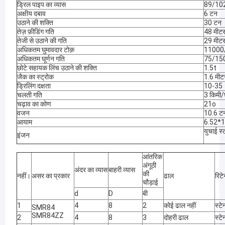
ड्रिल पाइप का व्यास
89/102
अक्षीय दबाव
6 टन
उठाने की शक्ति
30 टन
तेज़ फ़ीडिंग गति
48 मीट
तेजी से उठाने की गति
29 मीट
अधिकतम घुमावदार टोक़
11000
अधिकतम घूर्णन गति
75/15
छोटे सहायक लिंच उठाने की शक्ति
1.5t
जैक का स्ट्रोक
1.6 मीट
ड्रिलिंग दक्षता
10-35
चलती गति
3 किमी/
चढ़ाव का कोण
21o
वजन
10.6 ट
आयाम
6.52*1
युचाई स
इंजन
आंतरिक
अंगूठी
अंदर का व्यास
बाहरी व्यास
की
नहीं।
असर का प्रकार
ढाल
रिटे
चौड़ाई
d
D
बी
1
4
8
2
कोई ढाल नहीं
स्ट
SMR84
SMR84ZZ
2
4
8
3
दोहरी ढाल
स्ट