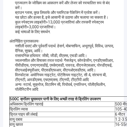
प्रज्वलन के जोखिम का आकलन करें और लेजर को स्वचालित रूप से बंद
करें।
ब्राउन ग्लास, कुछ लिफाफे और प्लास्टिक पैकेजिंग में प्रवेश करें।
यह छोटा और हल्का है, इसे आसानी से उठाया और चलाया जा सकता है।
कुल स्पेक्ट्रम लाइब्रेरी>13,000 प्रजातियां और तस्करी स्पेक्ट्रम
लाइब्रेरी>3,000 प्रजातियां।
कई भाषाओं के लिए समर्थन.
अंतर्निहित पुस्तकालयः
नशीली दवाएं और पूर्ववर्ती पदार्थ: हेसर्न, मोबन्सफिन, अभूतपूर्व, विविध, उत्पाद,
दैनिक, सुखद, आदि।
रासायनिक हथियार: जीबी, जीडी, वीएक्स, एचडी आदि।
ज्वलनशील और विषाक्त तरल पदार्थः गैसजेइन, कोस्डेफीन, एनडीएसवीआर,
पीवीडीएफ, एनएनएसडीई, एमकेएसडी, पावरड, वीएनजेएसआर, पोस्डीएफई,
वीएनआईक्यूवीआर, पीएसडीएफआर, वीएनओएसडीएफ, आदि।
विस्फोटक: अमोनियम नाइट्रेट, पोटेशियम नाइट्रेट, सी 4, संरचना बी,
टीएनटी, आरडीएक्स, एचएमएक्स, टीएनपी, टीएटीपी आदि
अन्यः स्टार्च, सुक्रोज, विटामिन सी, पियोवर्ब, एनाल्जिन, पॉलीएथिलीन,
पॉलीस्टिरीन आदि
500C क्रॉलर घुमावदार पानी के लिए अच्छी तरह से ड्रिलिंग उपकरण
अधिकतम ड्रिलिंग गहराई
500 मी
ड्रिलिंग व्यास
105-40
ड्रिल पाइप की लंबाई
6 मीटर
वायु दबाव
1.2-3
वायु खपत
16-55