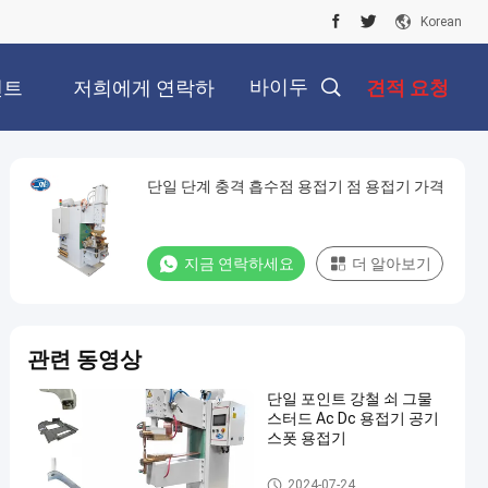
Korean
바이두
벤트
저희에게 연락하
견적 요청
십시오
단일 단계 충격 흡수점 용접기 점 용접기 가격
지금 연락하세요
더 알아보기
관련 동영상
단일 포인트 강철 쇠 그물
스터드 Ac Dc 용접기 공기
스폿 용접기
정지 스팟 용접 기계
2024-07-24