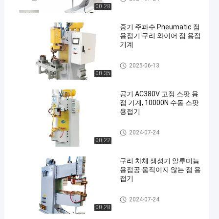
00:28
중기 주파수 Pneumatic 점
용접기 구리 와이어 점 용접
기계
정지 스팟 용접 기계
2025-06-13
00:35
공기 AC380V 고정 스팟 용
접 기계, 10000N 수동 스팟
용접기
정지 스팟 용접 기계
2024-07-24
00:22
구리 차체 생성기 알루미늄
용접공 움직이지 않는 점 용
접기
정지 스팟 용접 기계
2024-07-24
00:28