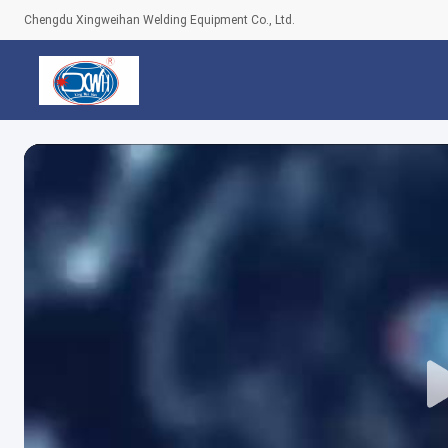
Chengdu Xingweihan Welding Equipment Co., Ltd.