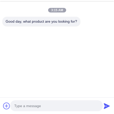
сварщик сварочные машины
Поговорите Сейчас
3:15 AM
Отправить Запрос
Good day, what product are you looking for?
#
Сварная Машина На 100 КВА С Выбросом Орехов
#
Стационарная Сварочная Машина 100 КВт
#
OEM Стационарная Сварочная Машина
Стационарная сварочная машина
2025-06-13
625 мнения
380вольт Cnc Сварка сопротивление Промышленные Медные
проволоки точка сварщик сварочные машины Введение продукта
Стандартная машина для сварки проекцией в основном используется
для сварки плит из низ...
Смотрите больше
Сообщения посетителя
Оставьте сообщение
Пока нет комментариев