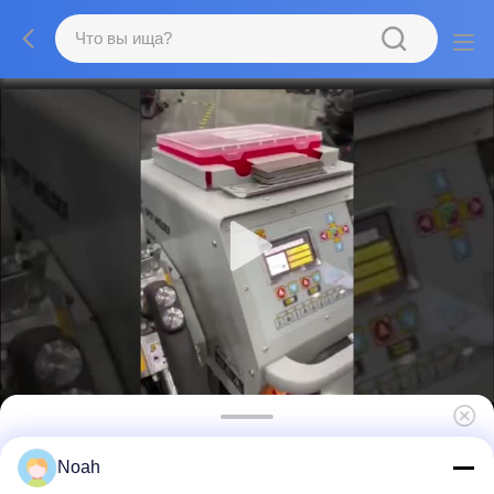
380вольт Cnc сварное сопротивление
Noah
Промышленные Медные проволоки точка