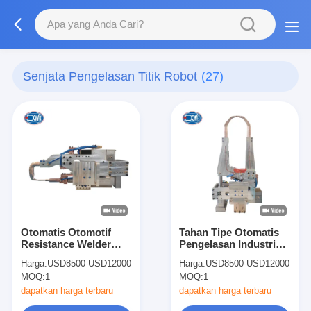
Senjata Pengelasan Titik Robot
(27)
Otomatis Otomotif
Tahan Tipe Otomatis
Resistance Welder
Pengelasan Industri
Otomatis Tipe C Robot
Robot Robot Spot
Harga:
USD8500-USD12000
Harga:
USD8500-USD12000
Spot Welding Gun
Pengelasan Senapan
MOQ:
1
MOQ:
1
Mesin
dapatkan harga terbaru
dapatkan harga terbaru