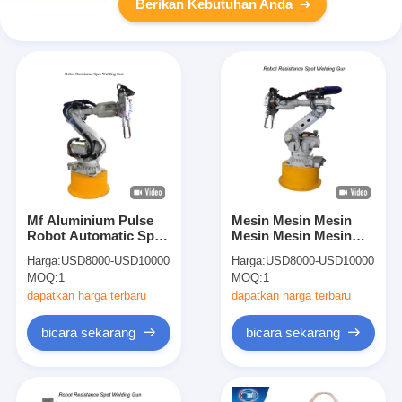
Berikan Kebutuhan Anda
Mf Aluminium Pulse
Mesin Mesin Mesin
Robot Automatic Spot
Mesin Mesin Mesin
Welding Gun Arm
Mesin Mesin Mesin
Harga:
USD8000-USD10000
Harga:
USD8000-USD10000
Machine 100 KVA
Mesin Mesin Mesin
MOQ:
1
MOQ:
1
Mesin Mesin Mesin
Mesin Mesin Mesin
dapatkan harga terbaru
dapatkan harga terbaru
Mesin Mesin Mesin
Mesin Mesin Mesin
bicara sekarang
bicara sekarang
Mesin Mesin Mesin
Mesin Mesin Mesin
Mesin Mesin Mesin
Mesin Mesin Mesin