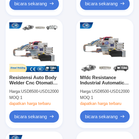
bicara sekarang
bicara sekarang
Resistensi Auto Body
Mfdc Resistance
Welder Cnc Otomatis
Industrial Automatic
X Tipe Of Robot Spot
Welder Heavy Duty
Harga:
USD8500-USD12000
Harga:
USD8500-USD12000
Welding Gun Tipe C
Robot Spot Welding
MOQ:
1
MOQ:
1
Gun Jenis C
dapatkan harga terbaru
dapatkan harga terbaru
bicara sekarang
bicara sekarang