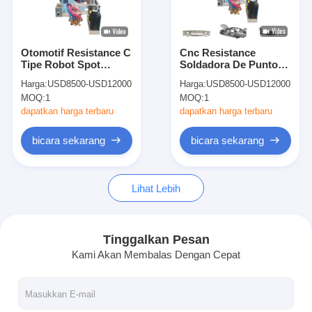
Wisata pabrik
Kontrol kualitas
Otomotif Resistance C
Cnc Resistance
Tipe Robot Spot
Soldadora De Punto
Hubungi kami
Welding Machine Gun
Robot X Tipe Mesin
Harga:
USD8500-USD12000
Harga:
USD8500-USD12000
Untuk Otomotif
Robot Pengelasan
MOQ:
1
MOQ:
1
Titik
Berita
dapatkan harga terbaru
dapatkan harga terbaru
Semua Kasus
bicara sekarang
bicara sekarang
bicara sekarang
Lihat Lebih
baidu
Tinggalkan Pesan
Kami Akan Membalas Dengan Cepat
mesin pengelasan titik portabel
Mesin pengelasan titik stasioner