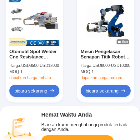
Otomotif Spot Welder
Mesin Pengelasan
Cnc Resistance
Senapan Titik Robot
Otomatis Tipe C Robot
Tembaga M5 160 KVA
Harga:
USD8500-USD12000
Harga:
USD8000-USD10000
Spot Welding Gun
MOQ:
1
MOQ:
1
dapatkan harga terbaru
dapatkan harga terbaru
bicara sekarang
bicara sekarang
Hemat Waktu Anda
Biarkan kami menghubungi produk terbaik
dengan Anda.