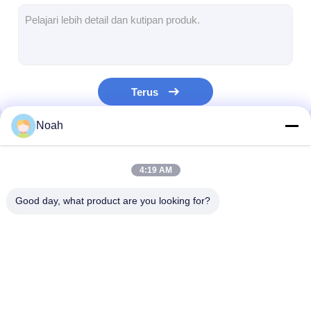
mesin las multi kepala spot
mesin las meja spot
mesin las titik manual
Terus
Mesin pengelasan titik sisi tunggal
Noah
Mesin Las Jahitan
Kategori Kami
Senjata Pengelasan Titik Robot
4:19 AM
Mesin Las Difusi
Good day, what product are you looking for?
Mesin las laser
mesin las tiang
mesin pengelasan
Mesin pengelasan
mesin las mult
Kabel tanpa tendangan
titik portabel
titik stasioner
kepala spot