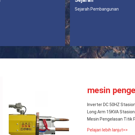
Sejarah Pembangunan
mesin pengel
Inverter DC 50HZ Stasio
Long Arm 15KVA Stasione
Mesin Pengelasan Titik 
Pelajari lebih lanjut>>