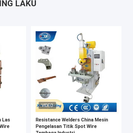
ING LAKU
VIDEO
tance
Pedal Kaki Cina Mesin Las Tangan
ot Welder
Cnc Resistensi Industri Kawat
Tembaga