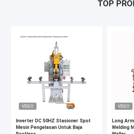
TOP PRO
VIDEO
VIDEO
Single Point Steel Wire Mesh Stud
Mesin Pen
Ac Dc Mesin Pengelasan Pneumatic
Frekuens
Spot Welder
Tembaga