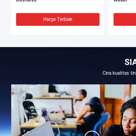
Harga Terbaik
SI
Cina kualitas t