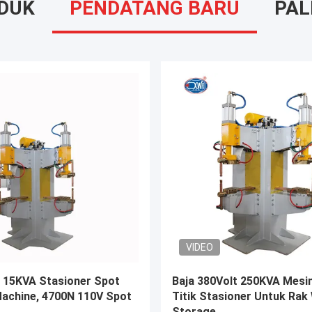
DUK
PENDATANG BARU
PAL
VIDEO
gelasan Titik Pneumatik
380volt Cnc Welding Resis
i Menengah Kawat
Industrial Copper Wire Sp
Mesin Pengelasan