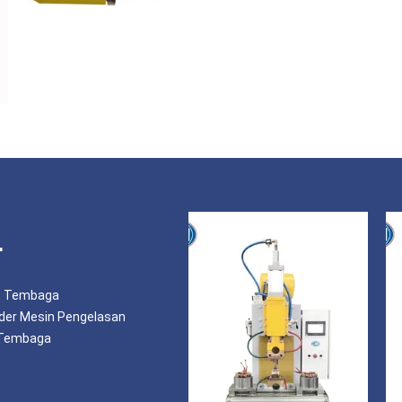
r
at Tembaga
lder Mesin Pengelasan
 Tembaga