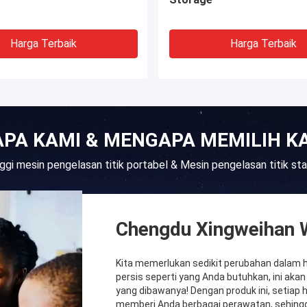
Harga Terbaik
Harga Terbaik
APA KAMI & MENGAPA MEMILIH K
inggi mesin pengelasan titik portabel & Mesin pengelasan titik s
Chengdu Xingweihan W
Kita memerlukan sedikit perubahan dalam hi
persis seperti yang Anda butuhkan, ini aka
yang dibawanya! Dengan produk ini, setiap h
memberi Anda berbagai perawatan, sehing