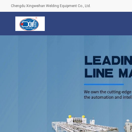
Chengdu Xingweihan Welding Equipment Co., Ltd.