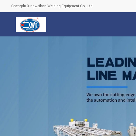
Chengdu Xingweihan Welding Equipment Co., Ltd.