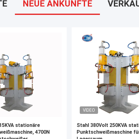
TE
NEUE ANKÜNFTE
VERKA
VIDEO
equente Pneumatische
380-Volt-CNC-Schweißwid
eißer Kupferdraht
Industrielle Kupferdraht-S
eißmaschine
Schweißmaschinen