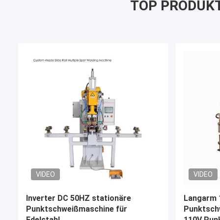
TOP PRODUK
VIDEO
VIDEO
Einzelstahldraht-Mesh Stud Ac Dc
Mittelfr
Welding-Maschinen-pneumatischer
Spotschw
Stellen-Schweißer
Spotschw