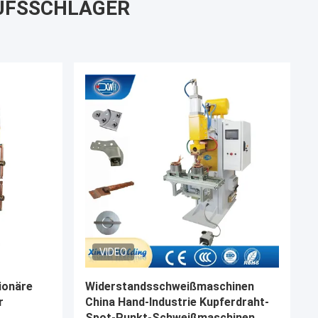
UFSSCHLAGER
VIDEO
erstand
Fußpedal China Hand-Cnc
pot-
Industriewiderstand Kupferdraht-
Spot-Schweißmaschinen