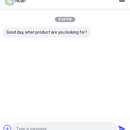
Noah
2025-08-21
2025-08-21
3
2
8:48 PM
Good day, what product are you looking for?
2025-08-21
1
Startseite
Über uns
Kontakt
Desktop Site
Sitemap
Datenschutzrichtlinie
Qualität
Tragbare Punktschweissen-Maschine
China
Fabrik.Copyright © 2026 Chengdu Xingweihan Welding Equipment
Co., Ltd.. All Rights Reserved.