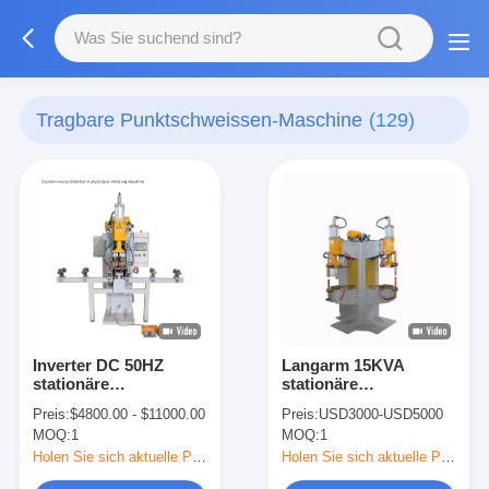
Tragbare Punktschweissen-Maschine
(129)
Inverter DC 50HZ
Langarm 15KVA
stationäre
stationäre
Punktschweißmaschine
Punktschweißmaschine,
Preis:
$4800.00 - $11000.00
Preis:
USD3000-USD5000
für Edelstahl
4700N 110V
MOQ:
1
MOQ:
1
Punktschweißer
Holen Sie sich aktuelle Preis
Holen Sie sich aktuelle Preis