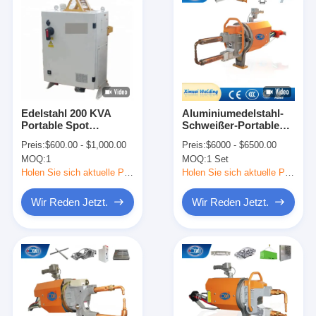
Edelstahl 200 KVA
Aluminiumedelstahl-
Portable Spot
Schweißer-Portable
Schweißmaschine
Spot Welding-
Preis:
$600.00 - $1,000.00
Preis:
$6000 - $6500.00
Mikrocontroller
Maschine
MOQ:
1
MOQ:
1 Set
Holen Sie sich aktuelle Preis
Holen Sie sich aktuelle Preis
Wir Reden Jetzt.
Wir Reden Jetzt.
Startseite
Produkte
Über uns