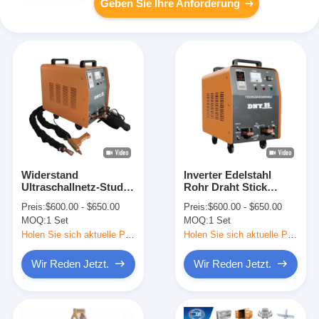
Geben Sie Ihre Anforderung
Widerstand
Inverter Edelstahl
Ultraschallnetz-Stud-
Rohr Draht Stick
Portable Spot-
Aluminium Spot
Preis:
$600.00 - $650.00
Preis:
$600.00 - $650.00
Schweißmaschine
Schweißmaschine
MOQ:
1 Set
MOQ:
1 Set
Mini zertifiziert
Portable
Holen Sie sich aktuelle Preis
Holen Sie sich aktuelle Preis
Wir Reden Jetzt.
Wir Reden Jetzt.