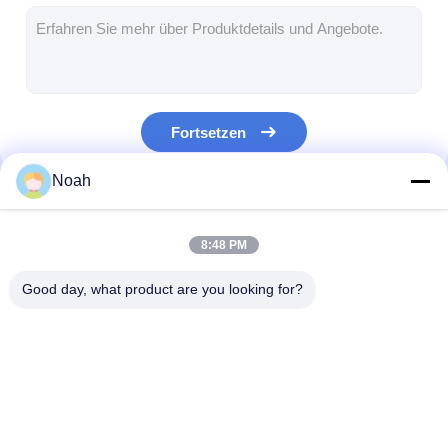
multi Hauptpunktschweissenmaschine
Tabellen-Punktschweissen-Maschine
manuelle Punktschweissenmaschine
Fortsetzen
Simplex-Punktschweissen-Maschine
Noah
Nahtschweißungs-Maschine
Unsere Kategorien
Roboter-Punktschweißpistole
8:48 PM
Diffusions-Schweißgerät
Good day, what product are you looking for?
Laser-Schweißer Machine
Bolzenschweißmaschine
Tragbare
Maschine zum
multi
Schlaglose Kabel
Punktschweissen-
Festschweißen an
Hauptpunktsch
Maschine
Stellen