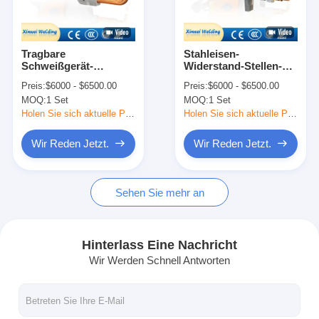
Fabrik Tour
Qualitätskontrolle
Tragbare
Stahleisen-
Schweißgerät-
Widerstand-Stellen-
Kontakt
Schweißer
Schweißer-Portable
Preis:
$6000 - $6500.00
Preis:
$6000 - $6500.00
Aluminiumhandauto-
Welding Gun-
MOQ:
1 Set
MOQ:
1 Set
Automobilwechselstroms
Maschinen-Schweißer
Nachrichten
Holen Sie sich aktuelle Preis
Holen Sie sich aktuelle Preis
Alle Fälle
Wir Reden Jetzt.
Wir Reden Jetzt.
Wir Reden Jetzt.
Sehen Sie mehr an
baidu
Hinterlass Eine Nachricht
Wir Werden Schnell Antworten
Tragbare Punktschweissen-Maschine
Maschine zum Festschweißen an Stellen