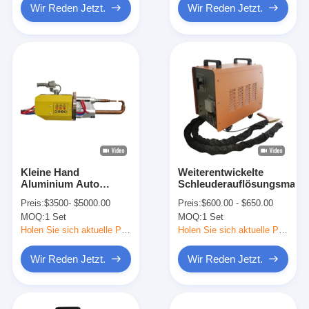
Wir Reden Jetzt.
Wir Reden Jetzt.
Kleine Hand
Weiterentwickelte
Aluminium Auto
Schleuderauflösungsmasc
Körper Widerstand
Preis:
$3500- $5000.00
Preis:
$600.00 - $650.00
Portable Spot
MOQ:
1 Set
MOQ:
1 Set
Schweißmaschine
240v
Holen Sie sich aktuelle Preis
Holen Sie sich aktuelle Preis
Wir Reden Jetzt.
Wir Reden Jetzt.