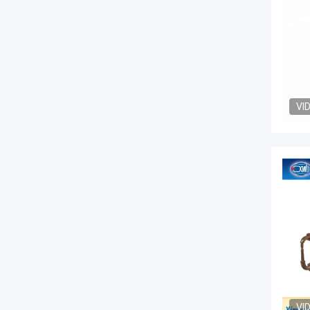
VI
VI