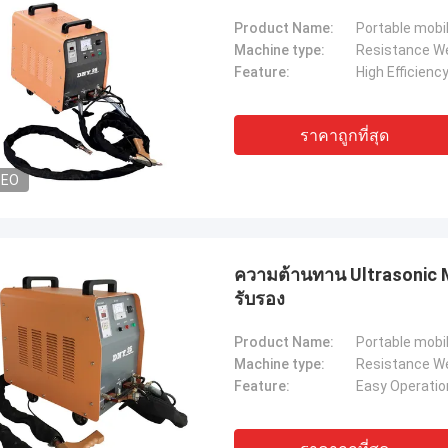
Product Name:
Portable mobi
Machine type:
Resistance W
Feature:
High Efficienc
ราคาถูกที่สุด
DEO
ความต้านทาน Ultrasonic M
รับรอง
Product Name:
Portable mobi
Machine type:
Resistance W
Feature:
Easy Operatio