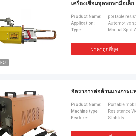
เครื่องเชื่อมจุดพกพามือเล็
Product Name:
portable resi
Application:
Automotive sp
Type:
Manual Spot W
ราคาถูกที่สุด
DEO
อัตราการต่อต้านแรงกระแทก
ทอม
คริส ชูรชัค จา
Product Name:
Portable mobi
ี้ ได้ รับ การ แนะ นํา จาก เพื่อน. หลัง
รู้สึกอิสระที่จะขยายแต่ละส
Machine type:
Resistance W
อ ผม พบ ว่า คุณภาพ ของ ภัณฑ์ นี้ ดี
เติมเกี่ยวกับบริษัทของคุ
Feature:
Stability
 ด้าน ผิว ของ ภัณฑ์ นั้น เนียน, ไม่มี การ
ตัวอย่างที่เฉพาะเจาะจงมา
สี, และ ภัณฑ์ นี้ แข็งแรง และ
แต่งเพิ่มเติม บอกฉันได้เลย
ภัณฑ์ นี้ น่า ซื้อ.