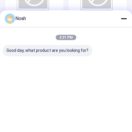
2025-08-21
2025-08-21
Noah
3
2
3:31 PM
Good day, what product are you looking for?
2025-08-21
1
Desktop Site
บ้าน
เกี่ยวกับเรา
ติดต่อเรา
แผนผังเว็บไซต์
นโยบายความเป็นส่วนตัว
คุณภาพ
เครื่องเชื่อมสปอตพกพา
โรงงานในประเทศจีน.Copyright ©
2026 Chengdu Xingweihan Welding Equipment Co., Ltd.. All Rights