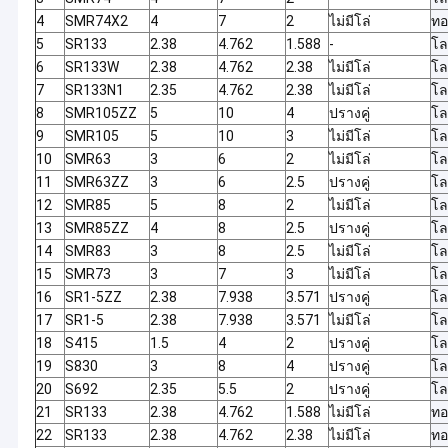
4
SMR74X2
4
7
2
ไม่มีโล่
ทอ
5
SR133
2.38
4.762
1.588
-
โล
6
SR133W
2.38
4.762
2.38
ไม่มีโล่
โล
7
SR133N1
2.35
4.762
2.38
ไม่มีโล่
โล
8
SMR105ZZ
5
10
4
ปรางคู่
โล
9
SMR105
5
10
3
ไม่มีโล่
โล
10
SMR63
3
6
2
ไม่มีโล่
โล
11
SMR63ZZ
3
6
2.5
ปรางคู่
โล
12
SMR85
5
8
2
ไม่มีโล่
โล
13
SMR85ZZ
4
8
2.5
ปรางคู่
โล
14
SMR83
3
8
2.5
ไม่มีโล่
โล
15
SMR73
3
7
3
ไม่มีโล่
โล
16
SR1-5ZZ
2.38
7.938
3.571
ปรางคู่
โล
17
SR1-5
2.38
7.938
3.571
ไม่มีโล่
โล
บ้าน
18
S415
1.5
4
2
ปรางคู่
โล
19
S830
3
8
4
ปรางคู่
โล
ผลิตภัณฑ์
เราต้องการ
การปรับ
ยาเสพติด
20
S692
2.35
5.5
2
ปรางคู่
โล
การ
ระดับ
และสาร
21
SR133
2.38
4.762
1.588
ไม่มีโล่
ทอ
เปลี่ยนแปลง
อัตโนมัติ
สกัด: เฮ
เกี่ยวกับเรา
เล็ก ๆ น้อย ๆ
โดยไม่
เซิร์น, โม
22
SR133
2.38
4.762
2.38
ไม่มีโล่
ทอ