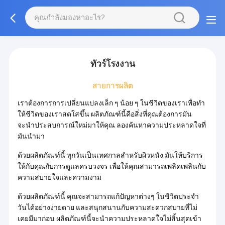
ทัวร์โรงงาน
สายการผลิต
เราต้องการการเปลี่ยนแปลงเล็ก ๆ น้อย ๆ ในชีวิตของเราเพื่อทํา
ให้ชีวิตของเราสดใสขึ้น ผลิตภัณฑ์นี้คือสิ่งที่คุณต้องการมัน
จะนําประสบการณ์ใหม่มาให้คุณ ลองค้นหาความประหลาดใจที่
มันนํามา
ด้วยผลิตภัณฑ์นี้ ทุกวันเป็นเทศกาลสําหรับผิวหนัง มันให้บริการ
ให้กับคุณกับการดูแลครบวงจร เพื่อให้คุณสามารถเพลิดเพลินกับ
ความสบายใจและความงาม
ด้วยผลิตภัณฑ์นี้ คุณจะสามารถแก้ปัญหาต่างๆ ในชีวิตประจํา
วันได้อย่างง่ายดาย และสนุกสนานกับความสะดวกสบายที่ไม่
เคยมีมาก่อน ผลิตภัณฑ์นี้จะนําความประหลาดใจไม่สิ้นสุดเข้า