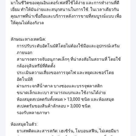
มาในชีวิตของคุณอินเตอร์เฟสที่ใช้ได้ง่าย และการทํางานที่ดี
เยี่ยม ทําให้มันง่ายและสนุกสนานในการใช้. ในเวลาเดียวกัน
คุณภาพที่น่าเชื่อถือและบริการหลังการขายที่สมบูรณ์แบบ เพื่อ
ให้คุณไม่ต้องกังวล
ลักษณะทางเทคนิค:
การปรับระดับอัตโนมัติโดยไม่ต้องใช้มือและอุปกรณ์เสริม
ภายนอก
สามารถตรวจจับอนุภาคเล็กๆ ที่น่าสงสัยในสถานที่ โดยใช้
กล้องจุลินทรีย์ที่ติดตั้ง
ประเมินความเสี่ยงของการจุดไฟ และหยุดเลเซอร์โดย
อัตโนมัติ
ผ่านกระจกสีน้ําตาล บางซองและบรรจุพลาสติก
ขนาดเล็กและเบา สามารถแบกและใช้งานได้ง่าย
ห้องสมุดสเปคตรัมทั้งหมด > 13,000 ชนิด และห้องสมุด
สเปคตรัมของสินค้าลักลอบ > 3,000 ชนิด
รองรับหลายภาษา
ห้องสมุดในตัว:
ยาเสพติดและสารสกัด: เฮเซิร์น, โมบอนสฟีน, ไม่เคยมีมา