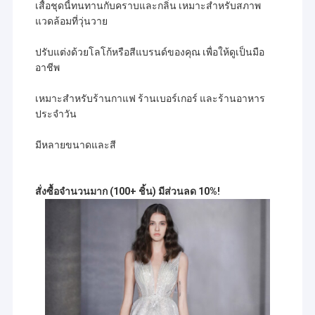
เสื้อชุดนี้ทนทานกับคราบและกลิ่น เหมาะสําหรับสภาพ
แวดล้อมที่วุ่นวาย
ปรับแต่งด้วยโลโก้หรือสีแบรนด์ของคุณ เพื่อให้ดูเป็นมือ
อาชีพ
เหมาะสําหรับร้านกาแฟ ร้านเบอร์เกอร์ และร้านอาหาร
ประจําวัน
มีหลายขนาดและสี
สั่งซื้อจํานวนมาก (100+ ชิ้น) มีส่วนลด 10%!