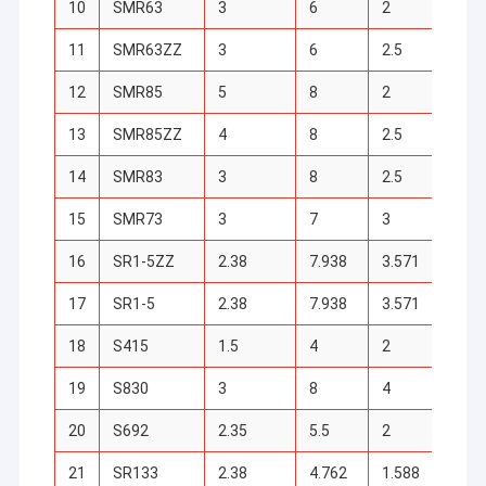
10
SMR63
3
6
2
ไม่มี
11
SMR63ZZ
3
6
2.5
ปราง
12
SMR85
5
8
2
ไม่มี
13
SMR85ZZ
4
8
2.5
ปราง
14
SMR83
3
8
2.5
ไม่มี
15
SMR73
3
7
3
ไม่มี
16
SR1-5ZZ
2.38
7.938
3.571
ปราง
17
SR1-5
2.38
7.938
3.571
ไม่มี
18
S415
1.5
4
2
ปราง
19
S830
3
8
4
ปราง
20
S692
2.35
5.5
2
ปราง
21
SR133
2.38
4.762
1.588
ไม่มี