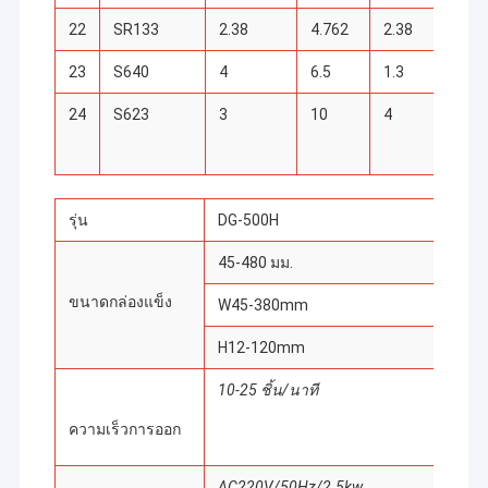
22
SR133
2.38
4.762
2.38
ไม่มี
23
S640
4
6.5
1.3
ไม่มี
24
S623
3
10
4
ปราง
รุ่น
DG-500H
45-480 มม.
L
ขนาดกล่องแข็ง
W45-380mm
H12-120mm
10-25 ชิ้น/นาที
1
ความเร็วการออก
AC220V/50Hz/2.5kw