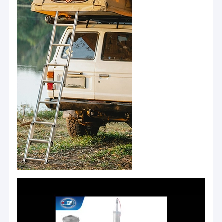
อินเตอร์เฟส
เครื่องป้อนน๊อต
สินค้า
ที่ใช้ได้ง่าย
ลักลอบ
และการทํา
> 3,000
จุดเชื่อมทองแดงอิเล็กโทรด
งานที่ดีเยี่ยม
ชนิด
ทําให้มันง่าย
และ
รองรับ
เครื่องปรับระดับสปริงอุตสาหกรรม
สนุกสนาน
หลาย
ในการใช้.
ภาษา
เครื่องดึงรอยบุบรถยนต์
ในเวลา
เดียวกัน
เครื่องเชื่อมจุดการปล่อย capacitor
คุณภาพที่น่า
เชื่อถือและ
บริการหลัง
การขายที่
สมบูรณ์แบบ
เพื่อให้คุณไม่
ต้องกังวล