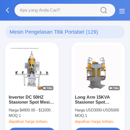
Mesin Pengelasan Titik Portabel
(129)
Inverter DC 50HZ
Long Arm 15KVA
Stasioner Spot Mesin
Stasioner Spot
Pengelasan Untuk
Welding Machine,
Harga:
$4800.00 - $11000.00
Harga:
USD3000-USD5000
Baja Rostless
4700N 110V Spot
MOQ:
1
MOQ:
1
Weller
dapatkan harga terbaru
dapatkan harga terbaru