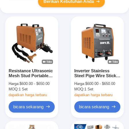
Berikan Kebutuhan Anda
Resistance Ultrasonic
Inverter Stainless
Mesh Stud Portable
Steel Pipe Wire Stick
Spot Welding Machine
Aluminium Spot
Harga:
$600.00 - $650.00
Harga:
$600.00 - $650.00
Mini Sertifikasi
Welding Machine
MOQ:
1 Set
MOQ:
1 Set
Portable
dapatkan harga terbaru
dapatkan harga terbaru
bicara sekarang
bicara sekarang