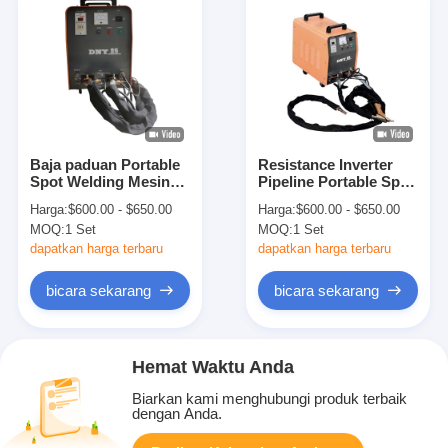
Baja paduan Portable
Resistance Inverter
Spot Welding Mesin
Pipeline Portable Spot
Resistance DC
Welding Machine
Harga:
$600.00 - $650.00
Harga:
$600.00 - $650.00
Pengelasan
(mesin pengelasan
MOQ:
1 Set
MOQ:
1 Set
titik portabel)
dapatkan harga terbaru
dapatkan harga terbaru
bicara sekarang
bicara sekarang
Hemat Waktu Anda
Biarkan kami menghubungi produk terbaik
dengan Anda.