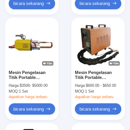
bicara sekarang
bicara sekarang
Mesin Pengelasan
Mesin Pengelasan
Titik Portable
Titik Portable
Resistansi Otomatis
Resistance Pulse
Harga:
$3500- $5000.00
Harga:
$600.00 - $650.00
Aluminium Kecil 240v
Advanced Industrial
MOQ:
1 Set
MOQ:
1 Set
dapatkan harga terbaru
dapatkan harga terbaru
bicara sekarang
bicara sekarang