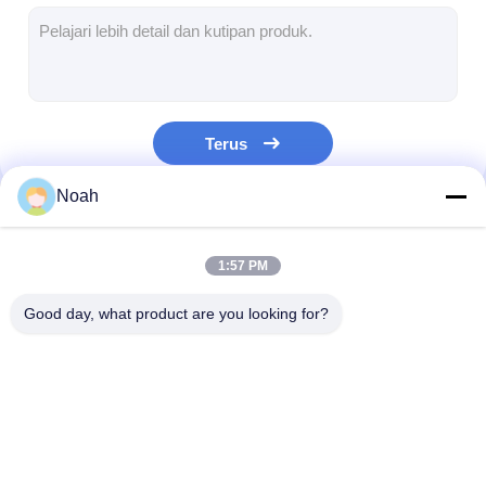
mesin las multi kepala spot
mesin las meja spot
mesin las titik manual
Terus
Mesin pengelasan titik sisi tunggal
Noah
Mesin Las Jahitan
Kategori Kami
Senjata Pengelasan Titik Robot
1:57 PM
Mesin Las Difusi
Good day, what product are you looking for?
Mesin las laser
mesin las tiang
mesin pengelasan
Mesin pengelasan
mesin las mult
Kabel tanpa tendangan
titik portabel
titik stasioner
kepala spot