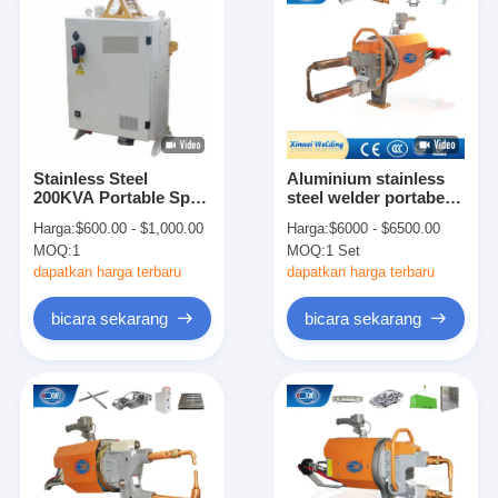
Stainless Steel
Aluminium stainless
200KVA Portable Spot
steel welder portabel
Welding Machine
mesin pengelasan titik
Harga:
$600.00 - $1,000.00
Harga:
$6000 - $6500.00
Mikrokontroler
MOQ:
1
MOQ:
1 Set
dapatkan harga terbaru
dapatkan harga terbaru
bicara sekarang
bicara sekarang
Rumah
Produk
Tentang kita