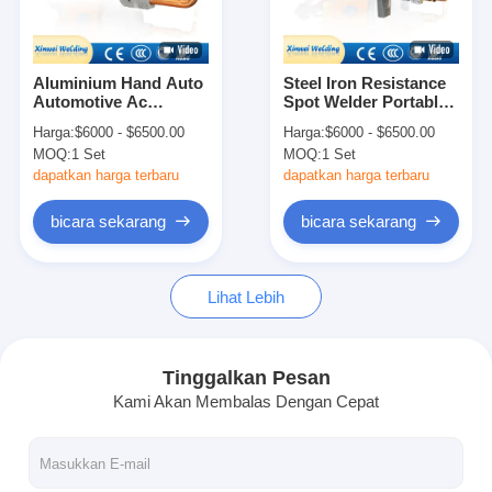
Wisata pabrik
Kontrol kualitas
Aluminium Hand Auto
Steel Iron Resistance
Automotive Ac
Spot Welder Portable
Hubungi kami
Portable Mesin
Welding Gun Mesin
Harga:
$6000 - $6500.00
Harga:
$6000 - $6500.00
Pengelasan
Pengelasan
MOQ:
1 Set
MOQ:
1 Set
Pengelasan
Berita
dapatkan harga terbaru
dapatkan harga terbaru
Semua Kasus
bicara sekarang
bicara sekarang
bicara sekarang
Lihat Lebih
baidu
Tinggalkan Pesan
Kami Akan Membalas Dengan Cepat
mesin pengelasan titik portabel
Mesin pengelasan titik stasioner