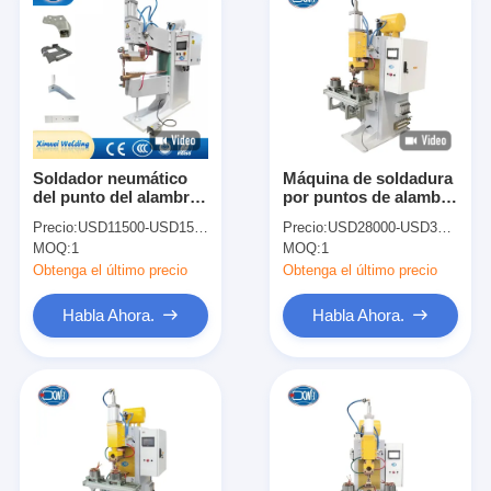
Soldador neumático
Máquina de soldadura
del punto del alambre
por puntos de alambre
de acero de la
de cobre de frecuencia
Precio:
USD11500-USD15500
Precio:
USD28000-USD38000
máquina monopunto
media
MOQ:
1
MOQ:
1
de Mesh Stud Ac Dc
Welding
Obtenga el último precio
Obtenga el último precio
Habla Ahora.
Habla Ahora.