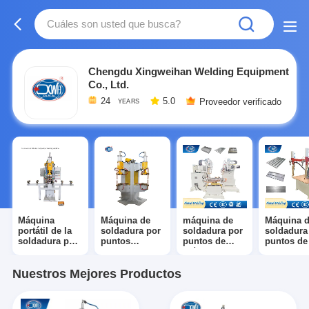
Chengdu Xingweihan Welding Equipment
Co., Ltd.
24
5.0
Proveedor verificado
YEARS
Máquina
Máquina de
máquina de
Máquina d
portátil de la
soldadura por
soldadura por
soldadura
soldadura por
puntos
puntos de
puntos de
puntos
estacionaria
múltiples
tabla
cabezales
Nuestros Mejores Productos