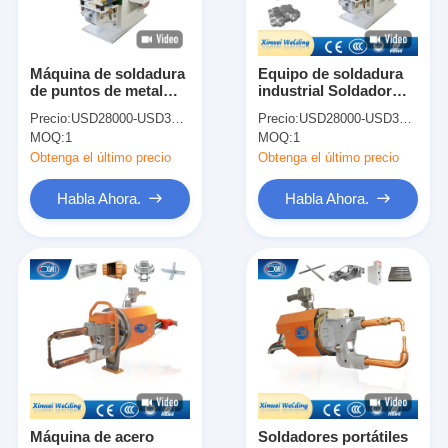
Máquina de soldadura
Equipo de soldadura
de puntos de metal
industrial Soldador
para absorción de
Máquina de soldadura
Precio:
USD28000-USD38000
Precio:
USD28000-USD38000
choques
por puntos para
MOQ:
1
MOQ:
1
amortiguador
Obtenga el último precio
Obtenga el último precio
Habla Ahora.
Habla Ahora.
Inicio
Productos
Sobre nosotros
Máquina de acero
Soldadores portátiles