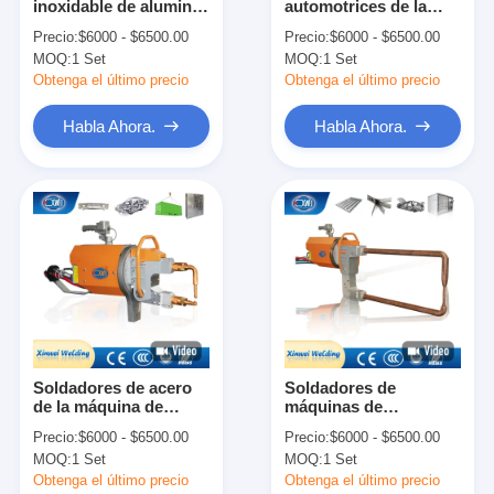
inoxidable de aluminio
automotrices de la
Visita a la fábrica
de Portable Spot
soldadora de la CA del
Precio:
$6000 - $6500.00
Precio:
$6000 - $6500.00
Welding del soldador
auto de aluminio de la
MOQ:
1 Set
MOQ:
1 Set
mano
Control de Calidad
Obtenga el último precio
Obtenga el último precio
Contacto
Habla Ahora.
Habla Ahora.
noticias
Todos los casos
Habla Ahora.
baidu
Soldadores de acero
Soldadores de
de la máquina de
máquinas de
Máquina portátil de la soldadura por puntos
Portable Welding Gun
soldadura por puntos
Precio:
$6000 - $6500.00
Precio:
$6000 - $6500.00
del soldador del punto
portátiles de acero
Máquina de soldadura por puntos estacionaria
MOQ:
1 Set
MOQ:
1 Set
de la resistencia del
inoxidable industriales
hierro
Obtenga el último precio
Obtenga el último precio