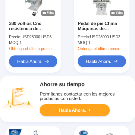
380 voltios Cnc
Pedal de pie China
resistencia de
Máquinas de
soldadura de alambre
soldadura por puntos
Precio:
USD28000-USD38000
Precio:
USD28000-USD38000
de cobre industrial
de alambre de cobre
MOQ:
1
MOQ:
1
soldadores de punto
de resistencia
de máquinas de
industrial manual CNC
Obtenga el último precio
Obtenga el último precio
soldadura
Habla Ahora.
Habla Ahora.
Ahorre su tiempo
Permítanos contactar con los mejores
productos con usted.
Habla Ahora.