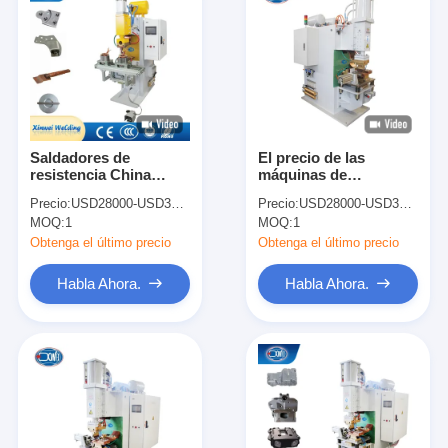
Saldadores de
El precio de las
resistencia China
máquinas de
Máquinas de
soldadura por puntos
Precio:
USD28000-USD38000
Precio:
USD28000-USD38000
soldadura de punto
de absorción de
MOQ:
1
MOQ:
1
puntual de alambre de
choques de fase única
cobre industrial
Obtenga el último precio
Obtenga el último precio
manual
Habla Ahora.
Habla Ahora.