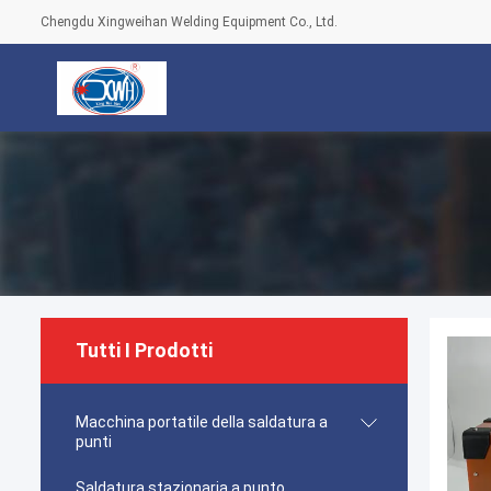
Chengdu Xingweihan Welding Equipment Co., Ltd.
Tutti I Prodotti
Macchina portatile della saldatura a
punti
Saldatura stazionaria a punto