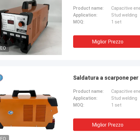
Product name:
Capacitive en
Application:
Stud welding
MOQ:
1 set
Miglior Prezzo
DEO
Saldatura a scarpone per f
Product name:
Capacitive en
Application:
Stud welding
MOQ:
1 set
Miglior Prezzo
DEO