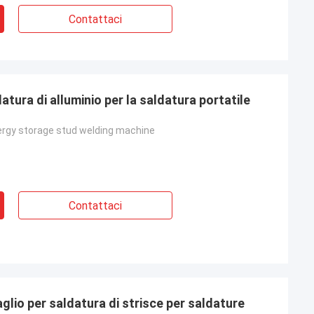
lla Polonia
Contattaci
esempio più
ersonalizzazioni,
datura di alluminio per la saldatura portatile
ergy storage stud welding machine
Contattaci
aglio per saldatura di strisce per saldature