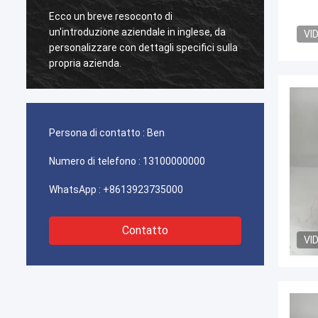
Ecco un breve resoconto di
Questo
un'introduzione aziendale in inglese, da
da un 
VI
personalizzare con dettagli specifici sulla
scoper
propria azienda.
la supe
vernice
pena a
Persona di contatto :
Ben
Numero di telefono :
13100000000
WhatsApp :
+8613923735000
Contatto
VI