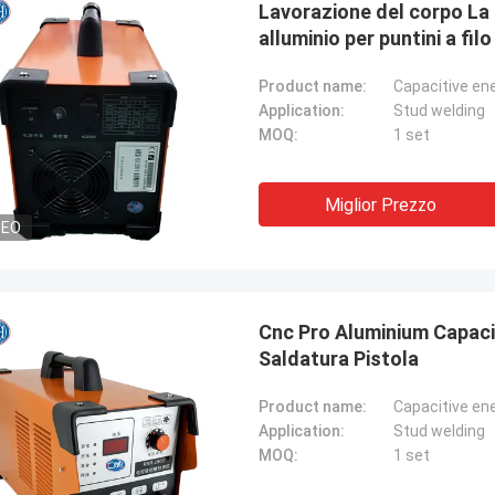
Lavorazione del corpo La m
alluminio per puntini a filo
Product name:
Capacitive en
Application:
Stud welding
MOQ:
1 set
Miglior Prezzo
DEO
Cnc Pro Aluminium Capaci
Saldatura Pistola
Product name:
Capacitive en
Application:
Stud welding
MOQ:
1 set
Tom