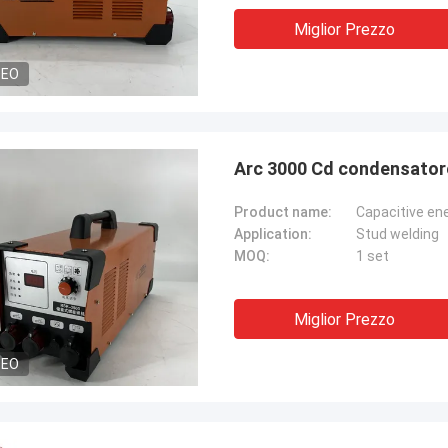
Miglior Prezzo
DEO
Arc 3000 Cd condensatore 
Product name:
Capacitive en
Application:
Stud welding
MOQ:
1 set
Miglior Prezzo
DEO