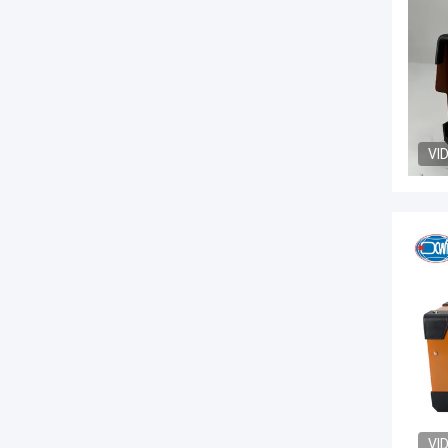
VI
VI