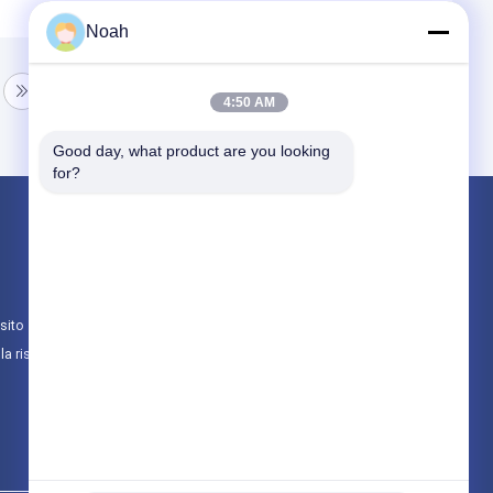
Noah
4:50 AM
Good day, what product are you looking 
for?
Prodotti
Macchina portatile della saldatura a punti
Saldatura stazionaria a punto
sito
multi macchina capa della saldatura a punti
lla riservatezza
Tutte le categorie