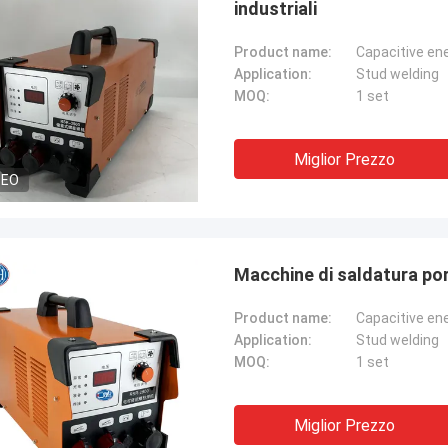
industriali
Product name:
Capacitive en
Application:
Stud welding
MOQ:
1 set
Miglior Prezzo
DEO
Macchine di saldatura port
Product name:
Capacitive en
Application:
Stud welding
MOQ:
1 set
Miglior Prezzo