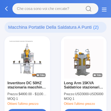
Macchina Portatile Della Saldatura A Punti
(2)
Invertitore DC 50HZ
Long Arm 15KVA
stazionaria macchina
Saldatrice stazionaria,
di saldatura per
4700N 110V
Prezzo:
$4800.00 - $11000.00
Prezzo:
USD3000-USD5000
acciaio inossidabile
MOQ:
1
MOQ:
1
Ottieni l'ultimo prezzo
Ottieni l'ultimo prezzo