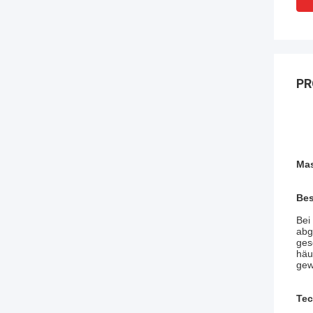
PR
Mas
Bes
Bei
abg
ges
häu
gew
Tec