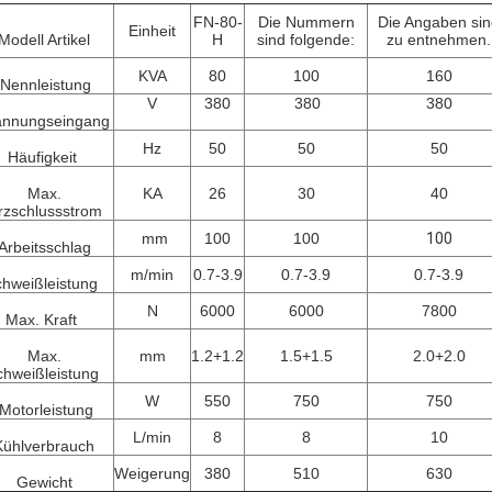
FN-80-
Die Nummern
Die Angaben si
Einheit
Modell
Artikel
H
sind folgende:
zu entnehmen.
KVA
80
100
160
Nennleistung
V
380
380
380
annungseingang
Hz
50
50
50
Häufigkeit
Max.
KA
26
30
40
rzschlussstrom
mm
100
100
100
Arbeitsschlag
m/min
0.7-3.9
0.7-3.9
0.7-3.9
hweißleistung
N
6000
6000
7800
Max. Kraft
Max.
mm
1.2+1.2
1.5+1.5
2.0+2.0
chweißleistung
W
550
750
750
Motorleistung
L/min
8
8
10
Kühlverbrauch
Weigerung
380
510
630
Gewicht