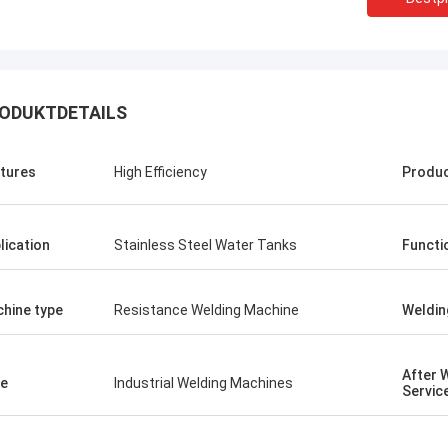
ODUKTDETAILS
tures
High Efficiency
Produ
lication
Stainless Steel Water Tanks
Functi
hine type
Resistance Welding Machine
Weldin
After 
e
Industrial Welding Machines
Servic
Tom
Kris Czurczak 