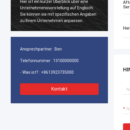
Hier ist ein kurzer Überblick über eine
Dieses
Aft
Ser
Unternehmensvorstellung auf Englisch.
empfoh
Sie können sie mit spezifischen Angaben
die Qua
zu Ihrem Unternehmen anpassen.
glatt i
es ist 
Her
kaufen
Ansprechpartner :
Ben
Telefonnummer :
13100000000
HI
- Was ist? :
+8613923735000
Kontakt