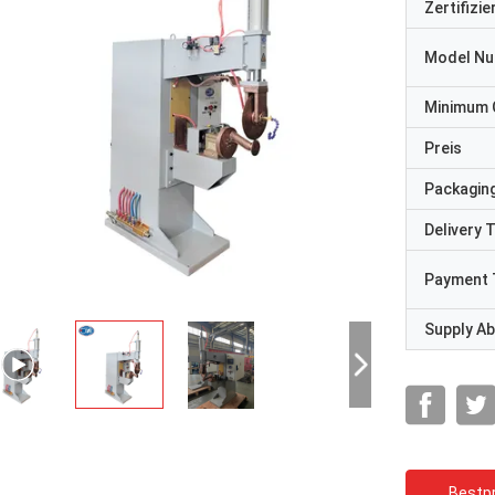
Zertifizi
Model N
Minimum 
Preis
Packaging
Delivery 
Payment 
Supply Abi
Bestpr