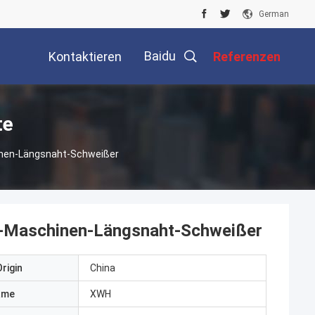
German
Baidu
Kontaktieren
Referenzen
Sie Uns
te
inen-Längsnaht-Schweißer
s-Maschinen-Längsnaht-Schweißer
rigin
China
ame
XWH