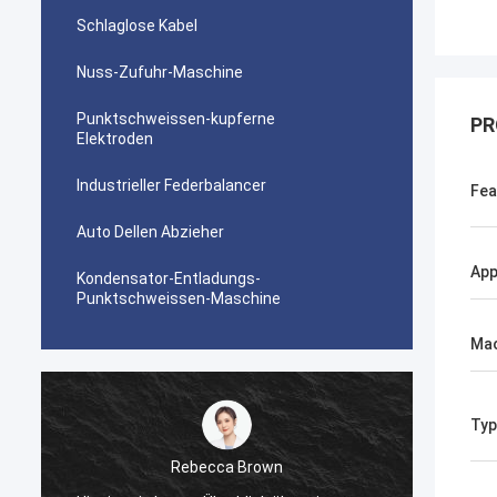
Schlaglose Kabel
Nuss-Zufuhr-Maschine
Punktschweissen-kupferne
PR
Elektroden
Industrieller Federbalancer
Fea
Auto Dellen Abzieher
App
Kondensator-Entladungs-
Punktschweissen-Maschine
Mac
Typ
Rebecca Brown