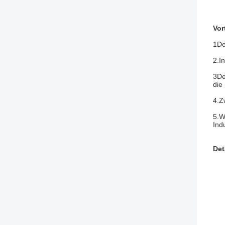
Vor
1De
2.I
3De
die 
4.Z
5.W
Ind
Det