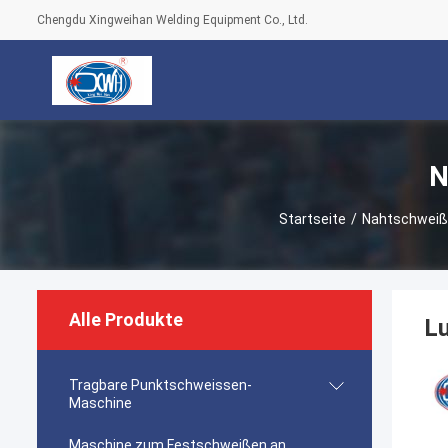
Chengdu Xingweihan Welding Equipment Co., Ltd.
N
Startseite
/
Nahtschweiß
Alle Produkte
L
Tragbare Punktschweissen-
Maschine
Maschine zum Festschweißen an