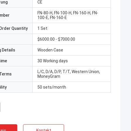
erung
CE
FN-80-H, FN-100-H, FN-160-H, FN-
umber
100-E, FN-160-E
Order Quantity
1 Set
$6000.00 - $7000.00
 Details
Wooden Case
Time
30 Working days
L/C, D/A, D/P, T/T, Western Union,
Terms
MoneyGram
lity
50 sets/month
eis
Kontakt