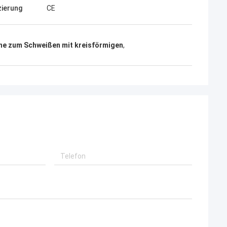
en Abschnitt mit
zierung
CE
onen über Ihr
rn.
ne zum Schweißen mit kreisförmigen
,