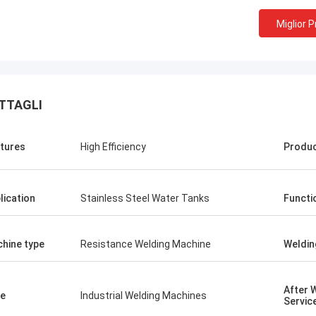
Miglior 
TTAGLI
tures
High Efficiency
Produ
lication
Stainless Steel Water Tanks
Functi
hine type
Resistance Welding Machine
Weldin
After 
e
Industrial Welding Machines
Servic
Tom