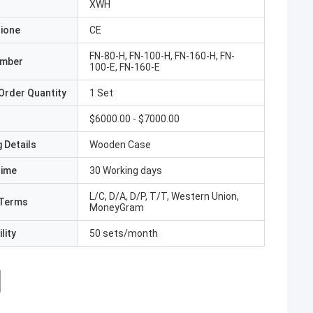
XWH
zione
CE
FN-80-H, FN-100-H, FN-160-H, FN-
umber
100-E, FN-160-E
Order Quantity
1 Set
$6000.00 - $7000.00
 Details
Wooden Case
Time
30 Working days
L/C, D/A, D/P, T/T, Western Union,
Terms
MoneyGram
lity
50 sets/month