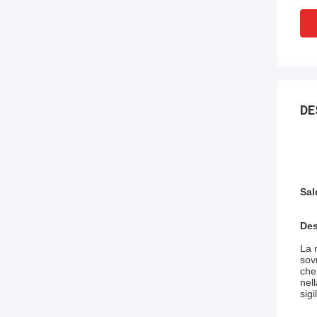
DE
Sal
Des
La 
sovr
che
nel
sigi