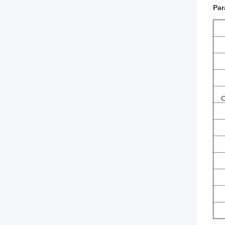
Par
C