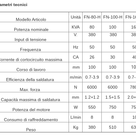
ametri tecnici
Unità
FN-80-H
FN-100-H
FN-1
Modello
Articolo
KVA
80
100
16
Potenza nominale
V.
380
380
38
Input di tensione
Hz
50
50
5
Frequenza
CA
26
30
4
orrente di cortocircuito massima
mm
100
100
10
Corso di lavoro
m/min
0.7-3.9
0.7-3.9
0.7-
Efficienza della saldatura
N
6000
6000
78
Max. forza
mm
1.2+1.2
1.5+1.5
2.0+
Capacità massima di saldatura
W
550
750
75
Potenza del motore
L/min
8
8
1
Consumo di raffreddamento
Kg
380
510
63
Peso