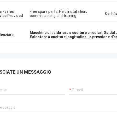
Kris Czurczak da
 prodotto è stato raccomandato
Se avete bisogno di un 
er-sales
Free spare parts, Field installation,
amico. Dopo averlo acquistato, ho
Certif
specifico o di ulteriori p
vice Provided
commissioning and training
to che la qualità è davvero buona,
fatemi sapere!
rficie è liscia, non c'è caduta di
, ed è resistente e durevole. Vale la
Macchine di saldatura a cuciture circolari
,
Saldatu
cquistarlo.
denziare
Saldatore a cuciture longitudinali a pressione d'ar
SCIATE UN MESSAGGIO