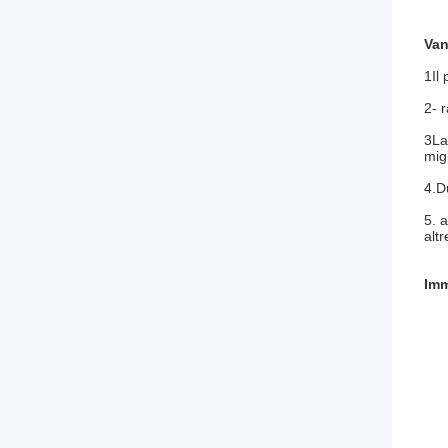
Van
1Il 
2- 
3La 
migl
4.Du
5. a
altr
Imm