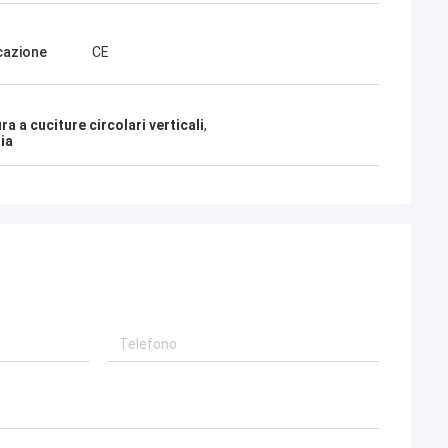
lla Polonia
esempio più
icazione
CE
ersonalizzazioni,
ra a cuciture circolari verticali
,
ia