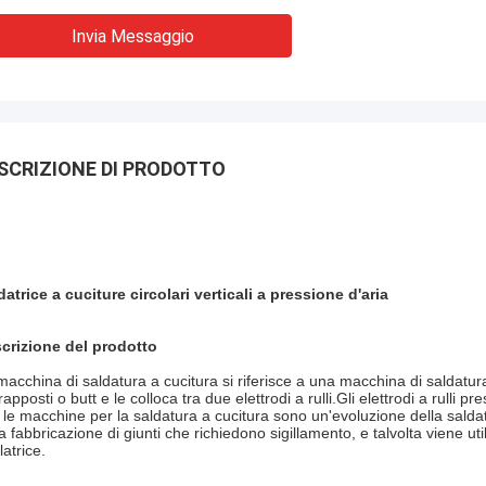
Invia Messaggio
SCRIZIONE DI PRODOTTO
datrice a cuciture circolari verticali a pressione d'aria
crizione del prodotto
macchina di saldatura a cucitura si riferisce a una macchina di saldatura
apposti o butt e le colloca tra due elettrodi a rulli.Gli elettrodi a rulli 
 le macchine per la saldatura a cucitura sono un'evoluzione della salda
la fabbricazione di giunti che richiedono sigillamento, e talvolta viene ut
llatrice.