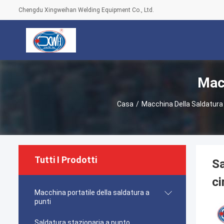
Chengdu Xingweihan Welding Equipment Co., Ltd.
Macc
Casa
/
Macchina Della Saldatura
Tutti I Prodotti
Sa
ci
Macchina portatile della saldatura a
punti
Saldatura stazionaria a punto