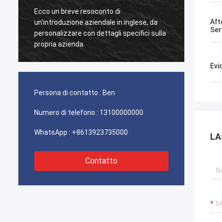
Ecco un breve resoconto di
Questo
Aft
un'introduzione aziendale in inglese, da
da un 
Ser
personalizzare con dettagli specifici sulla
scoper
propria azienda.
la supe
vernice
pena a
Evi
Persona di contatto :
Ben
Numero di telefono :
13100000000
WhatsApp :
+8613923735000
LA
Contatto