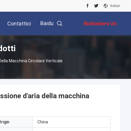
Italian
Baidu
Contattici
Richiedere Un
dotti
Preventivo
Della Macchina Circolare Verticale
essione d'aria della macchina
rigin
China