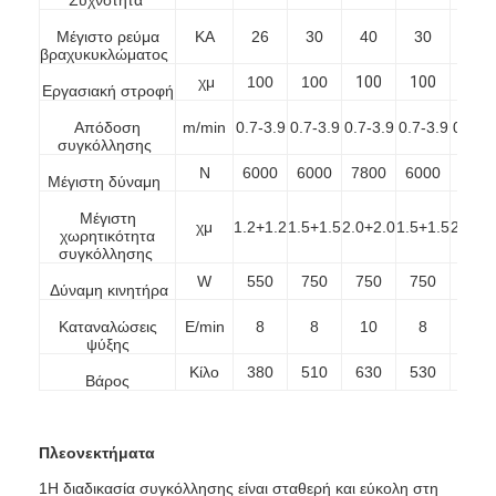
Μέγιστο ρεύμα
ΚΑ
26
30
40
30
40
βραχυκυκλώματος
χμ
100
100
100
100
100
Εργασιακή στροφή
Απόδοση
m/min
0.7-3.9
0.7-3.9
0.7-3.9
0.7-3.9
0.7-3.
συγκόλλησης
N
6000
6000
7800
6000
7800
Μέγιστη δύναμη
Μέγιστη
χμ
1.2+1.2
1.5+1.5
2.0+2.0
1.5+1.5
2.0+2
χωρητικότητα
συγκόλλησης
W
550
750
750
750
400
Δύναμη κινητήρα
Καταναλώσεις
Ε/min
8
8
10
8
10
ψύξης
Αρχική Σελίδα
Κίλο
380
510
630
530
700
Βάρος
Προϊόντα
Πλεονεκτήματα
Σχετικά με εμάς
1Η διαδικασία συγκόλλησης είναι σταθερή και εύκολη στη