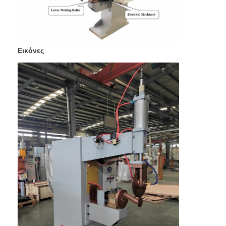
πολυ επικεφαλής μηχανή συγκόλλησης σημείων
Μηχανή συγκόλλησης επιτραπέζιων σημείων
Εικόνες
χειρωνακτική μηχανή συγκόλλησης σημείων
Ενιαία δευτερεύουσα μηχανή συγκόλλησης σημείων
Μηχανή συγκόλλησης ραφών
Ρομποτικό όπλο συγκόλλησης σε σημείο
Μηχανή συγκόλλησης διάχυσης
Μηχανή οξυγονοκολλητών λέιζερ
μηχανή συγκόλλησης καρφιών
Δακτυλίδια χωρίς κλωτσιές