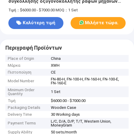
συγκόλλησης οξυγονοκολλητής ραφών μηχανών
διαμήκης
Τιμή：$6000.00 - $7000.00
MOQ：1 Set
Καλύτερη τιμή
Μιλήστε τώρα.
Περιγραφή Προϊόντων
Place of Origin
China
Μάρκα
XWH
Πιστοποίηση
CE
FN-80-H, FN-100-H, FN-160-H, FN-100-E,
Model Number
FN-160-E
Minimum Order
1 Set
Quantity
Τιμή
$6000.00 - $7000.00
Packaging Details
Wooden Case
Delivery Time
30 Working days
L/C, D/A, D/P, T/T, Western Union,
Payment Terms
MoneyGram
Supply Ability
50 sets/month