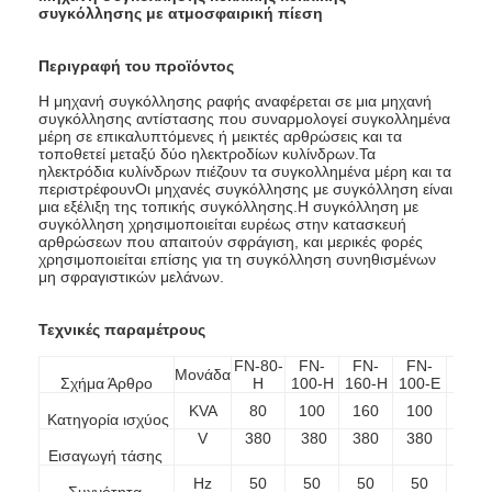
συγκόλλησης με ατμοσφαιρική πίεση
Περιγραφή του προϊόντος
Η μηχανή συγκόλλησης ραφής αναφέρεται σε μια μηχανή
συγκόλλησης αντίστασης που συναρμολογεί συγκολλημένα
μέρη σε επικαλυπτόμενες ή μεικτές αρθρώσεις και τα
τοποθετεί μεταξύ δύο ηλεκτροδίων κυλίνδρων.Τα
ηλεκτρόδια κυλίνδρων πιέζουν τα συγκολλημένα μέρη και τα
περιστρέφουνΟι μηχανές συγκόλλησης με συγκόλληση είναι
μια εξέλιξη της τοπικής συγκόλλησης.Η συγκόλληση με
συγκόλληση χρησιμοποιείται ευρέως στην κατασκευή
αρθρώσεων που απαιτούν σφράγιση, και μερικές φορές
χρησιμοποιείται επίσης για τη συγκόλληση συνηθισμένων
μη σφραγιστικών μελάνων.
Τεχνικές παραμέτρους
FN-80-
FN-
FN-
FN-
FN-
Μονάδα
Σχήμα
Άρθρο
H
100-H
160-H
100-E
160-
KVA
80
100
160
100
160
Κατηγορία ισχύος
V
380
380
380
380
380
Εισαγωγή τάσης
Hz
50
50
50
50
50
Συχνότητα