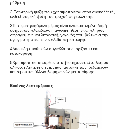
ρύθμιση.
Γύρος εργοστασίων
2.Εσωτερική ψύξη που χρησιμοποιείται στον συγκολλητή,
ενώ εξωτερική ψύξη του τροχού συγκόλλησης.
Ποιοτικός έλεγχος
3Το περιστρεφόμενο μέρος είναι ενσωματωμένη δομή
ασημένιων πλακιδίων, η αγωγική θέση είναι πλήρως
επαφή
σφραγισμένη και λιπαντική, γεγονός που βελτιώνει την
αγωγιμότητα και την ευελιξία περιστροφής.
Νέα
4Δύο είδη συνθηκών συγκόλλησης: οριζόντια και
κατακόρυφη.
Όλες οι περιπτώσεις
5Χρησιμοποιείται ευρέως στις βιομηχανίες εξοπλισμού
υλικού, ηλεκτρικής ενέργειας, αυτοκινήτων, δεξαμενών
Μιλήστε τώρα.
καυσίμου και άλλων βιομηχανιών μεταποίησης.
baidu
Εικόνες λεπτομέρειας
Φορητή μηχανή συγκόλλησης σημείων
Μηχανή σταθερής συγκόλλησης σε σημείο