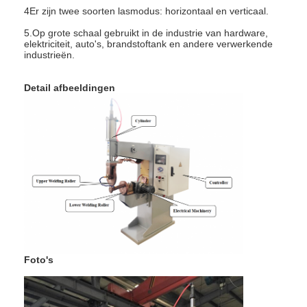
4Er zijn twee soorten lasmodus: horizontaal en verticaal.
Fabrieksreis
5.Op grote schaal gebruikt in de industrie van hardware,
Kwaliteitscontrole
elektriciteit, auto's, brandstoftank en andere verwerkende
industrieën.
Contacteer ons
Detail afbeeldingen
nieuws
Alle Gevallen
Ga Nu Praten.
baidu
De draagbare Machine van het Vleklassen
Foto's
Vast staande pleklassen