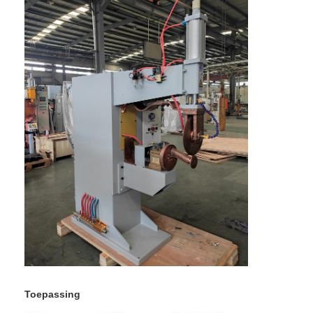
de multi hoofdmachine van het vleklassen
Het Lassenmachine van de lijstvlek
de handmachine van het vleklassen
De enige Zijmachine van het Vleklassen
De Machine van het naadlassen
Robotspootlassenpistool
De Machine van het verspreidingslassen
Laserlasser Machine
stift lasmachine
Kabels zonder trappen
Toepassing