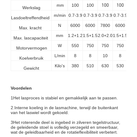
mm
100
100
100
100
10
Werkslag
m/min
0.7-3.9
0.7-3.9
0.7-3.9
0.7-3.9
0.7-
Lasdoeltreffendheid
N
6000
6000
7800
6000
78
Max. kracht
mm
1.2+1.2
1.5+1.5
2.0+2.0
1.5+1.5
2.0+
Max. lascapaciteit
W
550
750
750
750
40
Motorvermogen
L/min
8
8
10
8
1
Koelverbruik
Kilo's
380
510
630
530
70
Gewicht
Voordelen
1Het lasproces is stabiel en gemakkelijk aan te passen.
Thuis
2.Interne koeling in de lasmachine, terwijl de buitenkant
van het laswiel wordt gekoeld.
Producten
3Het roterende deel is ingebed in zilveren tegelstructuur,
de geleidende stoel is volledig verzegeld en smeerbaar,
Over ons
wat de geleidbaarheid en de rotatieflexibiliteit verbetert.