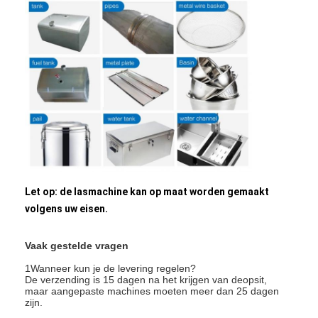
De Machine van de nootvoeder
Het Koperelektroden van het vleklassen
Industriële veerbalansator
Auto deuktrekker
De Machine van het de Vleklassen van de condensatorlossin
Let op: de lasmachine kan op maat worden gemaakt
volgens uw eisen.
Vaak gestelde vragen
1Wanneer kun je de levering regelen?
De verzending is 15 dagen na het krijgen van deopsit,
maar aangepaste machines moeten meer dan 25 dagen
zijn.