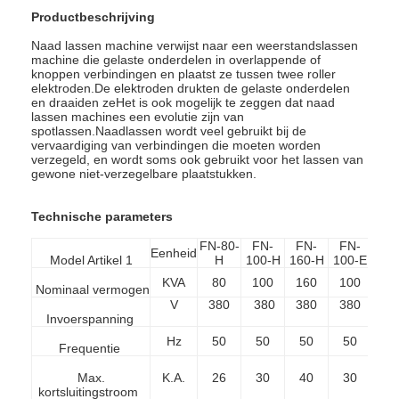
Productbeschrijving
Naad lassen machine verwijst naar een weerstandslassen
machine die gelaste onderdelen in overlappende of
knoppen verbindingen en plaatst ze tussen twee roller
elektroden.De elektroden drukten de gelaste onderdelen
en draaiden zeHet is ook mogelijk te zeggen dat naad
lassen machines een evolutie zijn van
spotlassen.Naadlassen wordt veel gebruikt bij de
vervaardiging van verbindingen die moeten worden
verzegeld, en wordt soms ook gebruikt voor het lassen van
gewone niet-verzegelbare plaatstukken.
Technische parameters
FN-80-
FN-
FN-
FN-
FN
Eenheid
Model
Artikel 1
H
100-H
160-H
100-E
160
KVA
80
100
160
100
16
Nominaal vermogen
V
380
380
380
380
38
Invoerspanning
Hz
50
50
50
50
5
Frequentie
Max.
K.A.
26
30
40
30
4
kortsluitingstroom