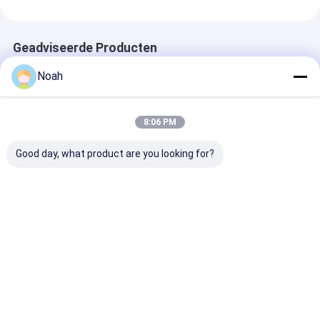
Geadviseerde Producten
Noah
8:06 PM
Good day, what product are you looking for?
Cnc Hand Dn 100
Watertank
Horizontale ro
Medium Frequency
Horizontaal type
staal
Manual Resistance
Lange naad
watervatweer
Seam Welder
Lasmachine
rollende naad 
Lasmachine
machine
Beste prijs
Beste prijs
Beste pri
Thuis
Ongeveer
Contacteer
Desktop
ons
ons
Site
Sitemap
Privacybeleid