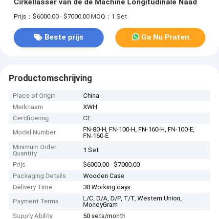
Cirkellasser van de de Machine Longitudinale Naad
Prijs：$6000.00 - $7000.00
MOQ：1 Set
Beste prijs
Ga Nu Praten.
Productomschrijving
Place of Origin
China
Merknaam
XWH
Certificering
CE
FN-80-H, FN-100-H, FN-160-H, FN-100-E,
Model Number
FN-160-E
Minimum Order
1 Set
Quantity
Prijs
$6000.00 - $7000.00
Packaging Details
Wooden Case
Delivery Time
30 Working days
L/C, D/A, D/P, T/T, Western Union,
Payment Terms
MoneyGram
Supply Ability
50 sets/month